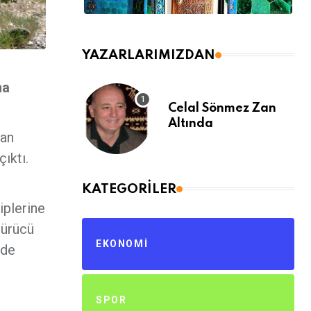
YAZARLARIMIZDAN
ma
Celal Sönmez Zan
Altında
van
ıktı.
KATEGORILER
iplerine
sürücü
EKONOMI
nde
SPOR