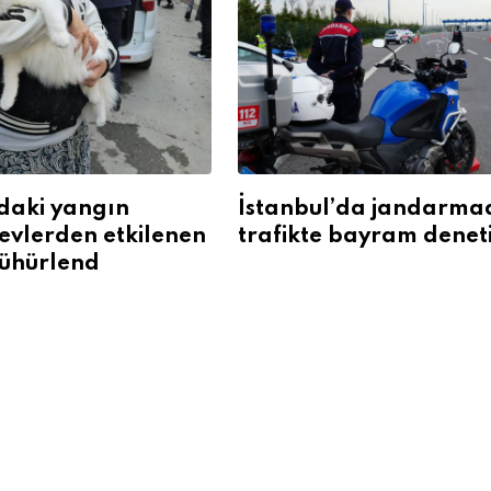
daki yangın
İstanbul’da jandarm
levlerden etkilenen
trafikte bayram denet
ühürlend