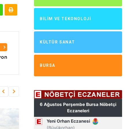
BILIM VE TEKONOLOJI
KÜLTÜR SANAT
I
yon
BURSA