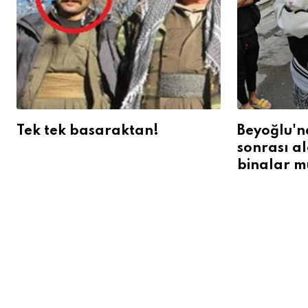
Tek tek basaraktan!
Beyoğlu'n
sonrası a
binalar m