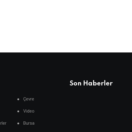
Son Haberler
Çevre
Video
rler
Bursa