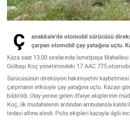
Ç
anakkale'de otomobil sürücüsü direks
çarpan otomobil çay yatağına uçtu. Ka
Kaza saat 13.00 sıralarında İsmetpaşa Mahallesi
Gölbaşı Koç yönetimindeki 17 AAC 775 otomobil n
Sürücüsünün direksiyon hakimiyetini kaybetmesi 
çarpmanın etkisiyle çay yatağına uçtu. Kazayı gör
bildirildi. Olay yerine gelen itfaiye ekiplerinin m
Koç, ilk müdahalenin ardından ambulansla kaldır
tedavi altına alındı. Polis ekipleri kazayla ilgili i