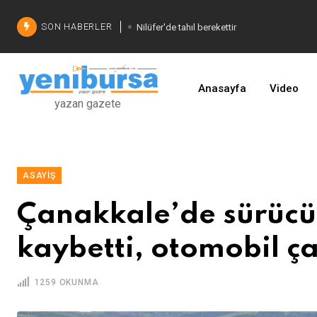
SON HABERLER
Nilüfer'de tahıl berekettir
Şadi Özdemir'den çözüm
İşinizi geliştirin
Anasayfa
Video
yazan gazete
ASAYIŞ
Çanakkale’de sürücü 
kaybetti, otomobil ç
1259 OKUNMA