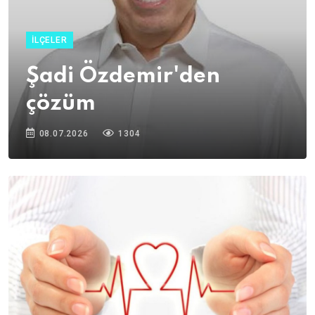
İLÇELER
Şadi Özdemir'den
çözüm
08.07.2026
1304