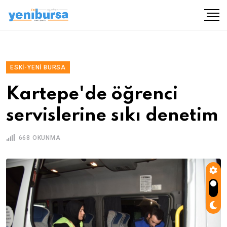
ESKI-YENI BURSA
Kartepe'de öğrenci
servislerine sıkı denetim
668 OKUNMA