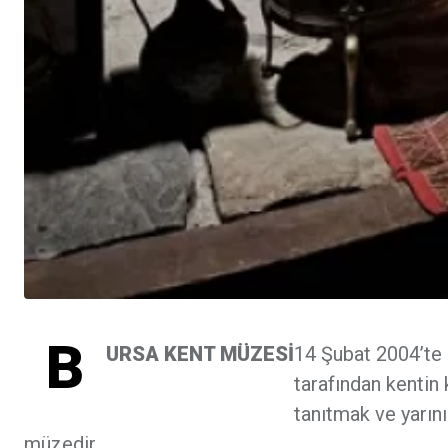
B
URSA KENT MÜZESİ
14 Şubat 2004’te 
tarafından kentin 
tanıtmak ve yarın
müzedir.