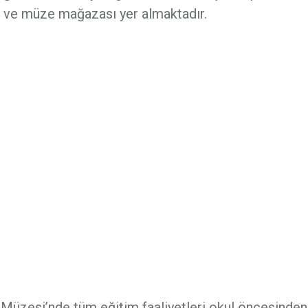
fe ve müze mağazası yer almaktadır.
Müzesi’nde tüm eğitim faaliyetleri okul öncesinden