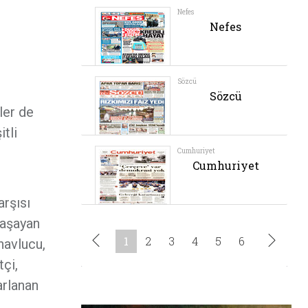
ler de
tli
arşısı
yaşayan
havlucu,
tçi,
arlanan