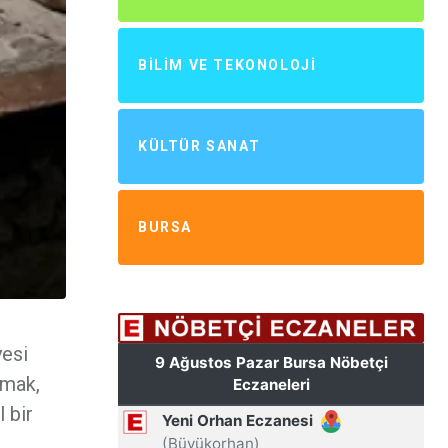
BILIM VE TEKONOLOJI
KÜLTÜR SANAT
BURSA
yesi
umak,
 bir