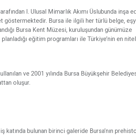
rafından I. Ulusal Mimarlık Akımı Üslubunda inşa ed
 göstermektedir. Bursa ile ilgili her türlü belge, eşya
plandığı Bursa Kent Müzesi, kuruluşundan günümüze
e planladığı eğitim programları ile Türkiye’nin en nitel
kullanılan ve 2001 yılında Bursa Büyükşehir Belediye
attan oluşur.
riş katında bulunan birinci galeride Bursa’nın prehist