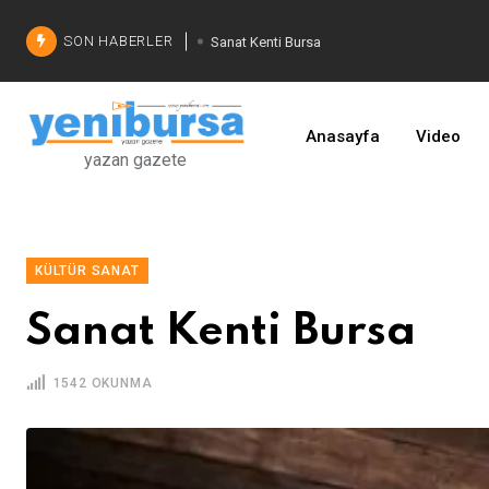
SON HABERLER
Sanat Kenti Bursa
Bursa'da alt yapı seferberliği
Nilüfer'de tahıl berekettir
Anasayfa
Video
yazan gazete
Şadi Özdemir'den çözüm
İşinizi geliştirin
KÜLTÜR SANAT
Sanat Kenti Bursa
1542 OKUNMA