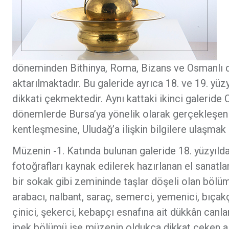
döneminden Bithinya, Roma, Bizans ve Osmanlı dön
aktarılmaktadır. Bu galeride ayrıca 18. ve 19. yüzy
dikkati çekmektedir. Aynı kattaki ikinci galeride
dönemlerde Bursa’ya yönelik olarak gerçekleşen 
kentleşmesine, Uludağ’a ilişkin bilgilere ulaşm
Müzenin -1. Katında bulunan galeride 18. yüzyılda
fotoğrafları kaynak edilerek hazırlanan el sanatla
bir sokak gibi zemininde taşlar döşeli olan bölüm
arabacı, nalbant, saraç, semerci, yemenici, bıçakç
çinici, şekerci, kebapçı esnafına ait dükkân canl
ipek bölümü ise müzenin oldukça dikkat çeken ala