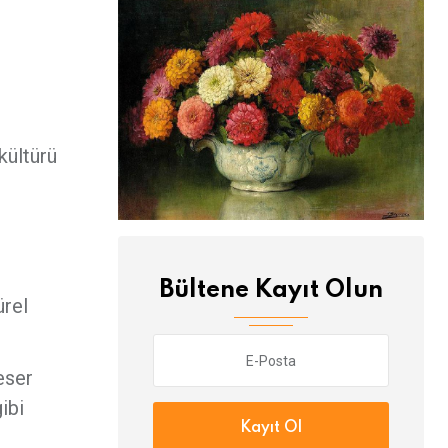
kültürü
Bültene Kayıt Olun
ürel
eser
gibi
Kayıt Ol
n