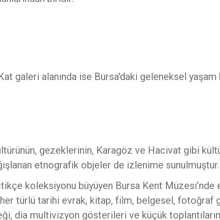
 Kat galeri alanında ise Bursa'daki geleneksel yaşam 
ültürünün, gezeklerinin, Karagöz ve Hacivat gibi kült
ışlanan etnografik objeler de izlenime sunulmuştur.
eçtikçe koleksiyonu büyüyen Bursa Kent Müzesi’nde 
i her türlü tarihi evrak, kitap, film, belgesel, fotoğraf 
i, dia multivizyon gösterileri ve küçük toplantıları