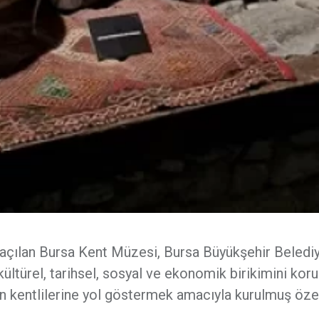
açılan Bursa Kent Müzesi, Bursa Büyükşehir Beledi
kültürel, tarihsel, sosyal ve ekonomik birikimini kor
ın kentlilerine yol göstermek amacıyla kurulmuş özel