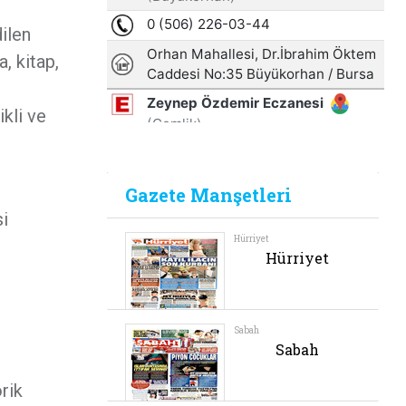
ilen
, kitap,
ikli ve
si
orik