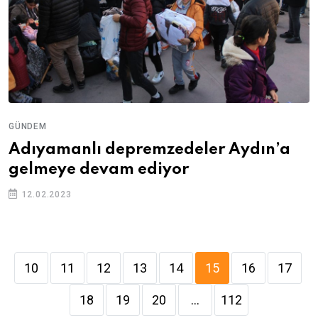
GÜNDEM
Adıyamanlı depremzedeler Aydın’a
gelmeye devam ediyor
12.02.2023
10
11
12
13
14
15
16
17
18
19
20
...
112