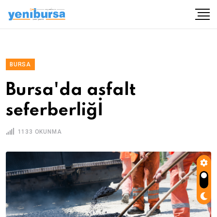
BURSA
Bursa'da asfalt
seferberliğİ
1133 OKUNMA