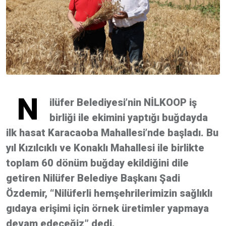
N
ilüfer Belediyesi’nin NİLKOOP iş
birliği ile ekimini yaptığı buğdayda
ilk hasat Karacaoba Mahallesi’nde başladı. Bu
yıl Kızılcıklı ve Konaklı Mahallesi ile birlikte
toplam 60 dönüm buğday ekildiğini dile
getiren Nilüfer Belediye Başkanı Şadi
Özdemir, “Nilüferli hemşehrilerimizin sağlıklı
gıdaya erişimi için örnek üretimler yapmaya
devam edeceğiz” dedi.