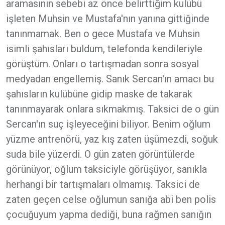
aramasının sebebi az önce belirttiğim kulübü
işleten Muhsin ve Mustafa'nın yanına gittiğinde
tanınmamak. Ben o gece Mustafa ve Muhsin
isimli şahısları buldum, telefonda kendileriyle
görüştüm. Onları o tartışmadan sonra sosyal
medyadan engellemiş. Sanık Sercan'ın amacı bu
şahısların kulübüne gidip maske de takarak
tanınmayarak onlara sıkmakmış. Taksici de o gün
Sercan'ın suç işleyeceğini biliyor. Benim oğlum
yüzme antrenörü, yaz kış zaten üşümezdi, soğuk
suda bile yüzerdi. O gün zaten görüntülerde
görünüyor, oğlum taksiciyle görüşüyor, sanıkla
herhangi bir tartışmaları olmamış. Taksici de
zaten geçen celse oğlumun sanığa abi ben polis
çocuğuyum yapma dediği, buna rağmen sanığın