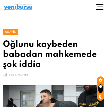
ASAYIŞ
Oğlunu kaybeden
babadan mahkemede
şok iddia
680 OKUNMA