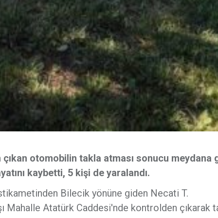
en çıkan otomobilin takla atması sonucu meydana 
atını kaybetti, 5 kişi de yaralandı.
stikametinden Bilecik yönüne giden Necati T.
ı Mahalle Atatürk Caddesi'nde kontrolden çıkarak t