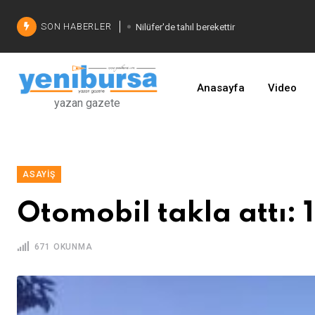
SON HABERLER
Nilüfer'de tahıl berekettir
Şadi Özdemir'den çözüm
İşinizi geliştirin
Anasayfa
Video
yazan gazete
ASAYIŞ
Otomobil takla attı: 1
671 OKUNMA