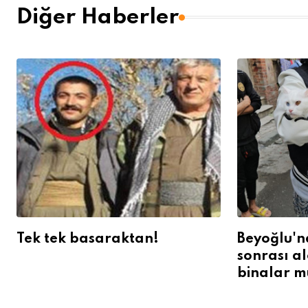
Diğer Haberler
Tek tek basaraktan!
Beyoğlu'n
sonrası a
binalar m