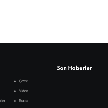
Son Haberler
Çevre
Video
rler
Bursa