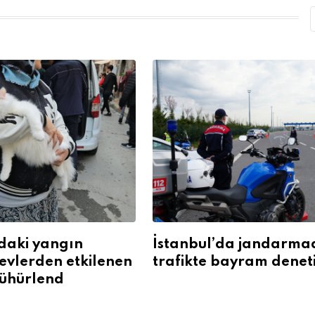
daki yangın
İstanbul’da jandarm
levlerden etkilenen
trafikte bayram denet
ühürlend