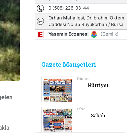
gelen
akla