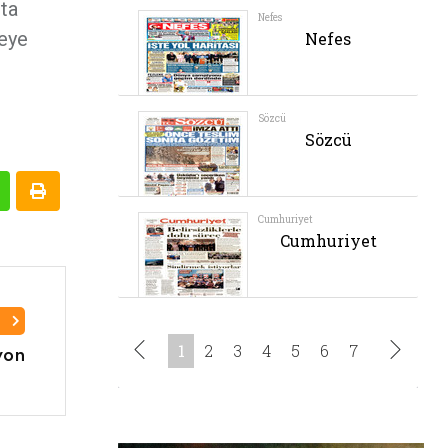
çta
neye
I
yon