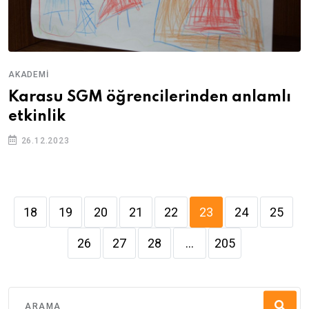
AKADEMI
Karasu SGM öğrencilerinden anlamlı
etkinlik
26.12.2023
18
19
20
21
22
23
24
25
26
27
28
...
205