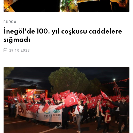
BURSA
İnegöl'de 100. yıl coşkusu caddelere
sığmadı
29.10.2023