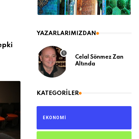
YAZARLARIMIZDAN
epki
Celal Sönmez Zan
Altında
KATEGORILER
EKONOMI