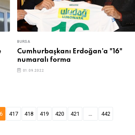
BURSA
Cumhurbaşkanı Erdoğan’a "16"
e
numaralı forma
01.09.2022
6
417
418
419
420
421
...
442