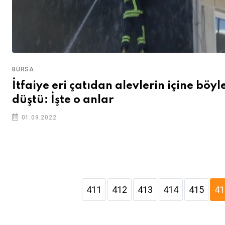
BURSA
İtfaiye eri çatıdan alevlerin içine böyl
düştü: İşte o anlar
01.09.2022
411
412
413
414
415
41