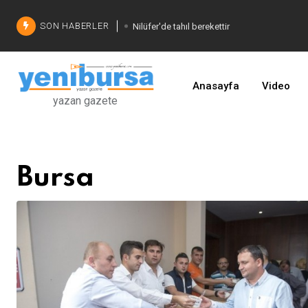
SON HABERLER
Nilüfer'de tahıl berekettir
Şadi Özdemir'den çözüm
İşinizi geliştirin
Anasayfa
Video
yazan gazete
Bursa