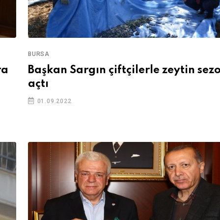
BURSA
ra
Başkan Sargın çiftçilerle zeytin se
açtı
01.09.2022