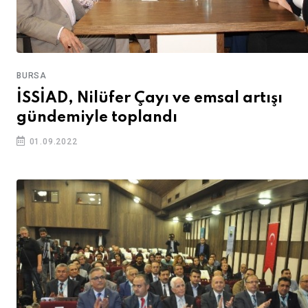
BURSA
İSSİAD, Nilüfer Çayı ve emsal artışı
gündemiyle toplandı
01.09.2022