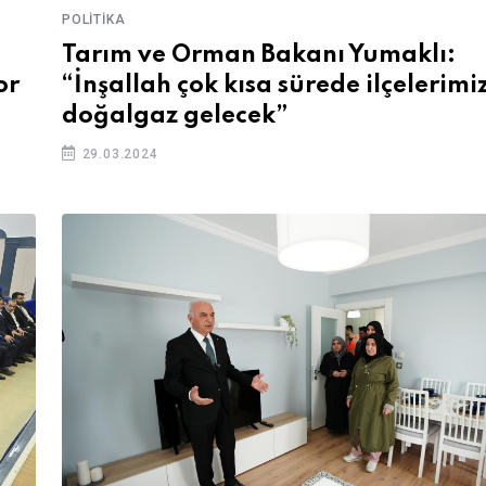
POLITIKA
Tarım ve Orman Bakanı Yumaklı:
or
“İnşallah çok kısa sürede ilçelerimi
doğalgaz gelecek”
29.03.2024