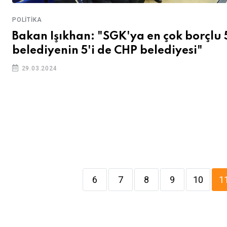
POLITIKA
Bakan Işıkhan: "SGK'ya en çok borçlu 
belediyenin 5'i de CHP belediyesi"
29.03.2024
6
7
8
9
10
1