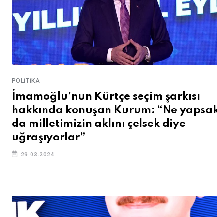
POLITIKA
İmamoğlu’nun Kürtçe seçim şarkısı
hakkında konuşan Kurum: “Ne yapsa
da milletimizin aklını çelsek diye
uğraşıyorlar”
29.03.2024