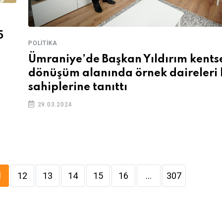
5
POLITIKA
Ümraniye’de Başkan Yıldırım kents
dönüşüm alanında örnek daireleri
sahiplerine tanıttı
29.03.2024
1
12
13
14
15
16
...
307