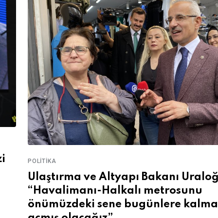
i
POLITIKA
Ulaştırma ve Altyapı Bakanı Uraloğ
“Havalimanı-Halkalı metrosunu
önümüzdeki sene bugünlere kalm