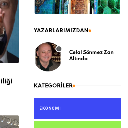
YAZARLARIMIZDAN
Celal Sönmez Zan
Altında
liği
KATEGORILER
EKONOMI