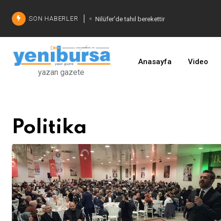
SON HABERLER
Nilüfer'de tahıl berekettir
Şadi Özdemir'den çözüm
İşinizi geliştirin
Anasayfa
Video
yazan gazete
Politika