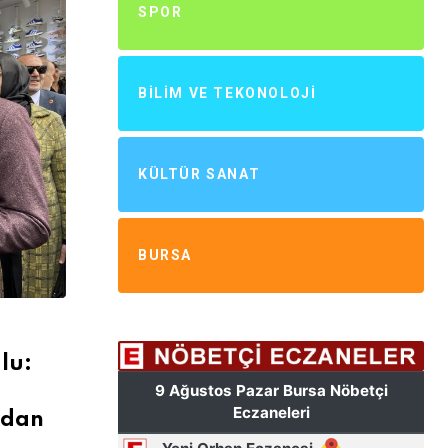
SPOR
BILIM VE TEKONOLOJI
KÜLTÜR SANAT
BURSA
lu:
adan