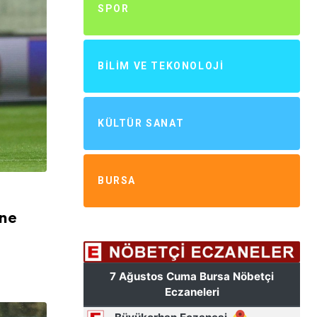
SPOR
BILIM VE TEKONOLOJI
KÜLTÜR SANAT
BURSA
ine