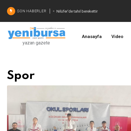
SON HABERLER
Nilüfer'de tahıl berekettir
Şadi Özdemir'den çözüm
İşinizi geliştirin
Anasayfa
Video
yazan gazete
Spor