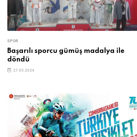
SPOR
Başarılı sporcu gümüş madalya ile
döndü
27.03.2024