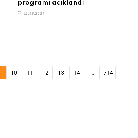
programı açıklandı
26.03.2024
10
11
12
13
14
...
714