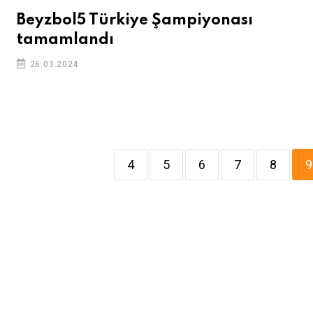
Beyzbol5 Türkiye Şampiyonası
tamamlandı
26.03.2024
4
5
6
7
8
9