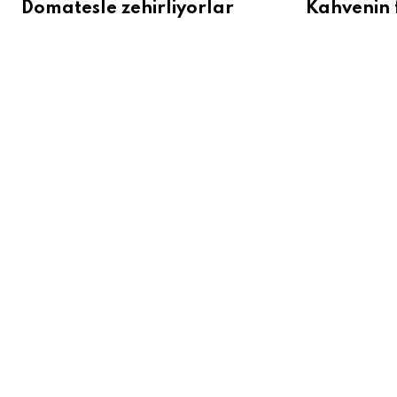
Domatesle zehirliyorlar
Kahvenin 