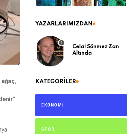
YAZARLARIMIZDAN
Celal Sönmez Zan
Altında
 ağaç,
KATEGORILER
denir”
EKONOMI
aya
SPOR