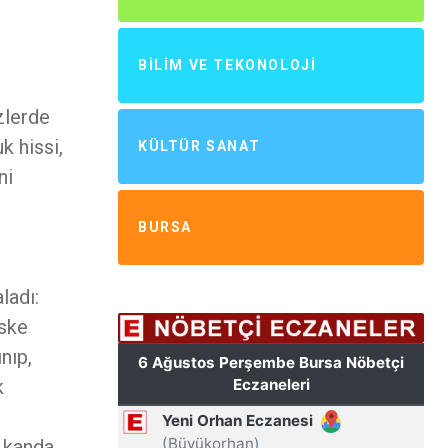
BILIM VE TEKONOLOJI
özlerde
k hissi,
KÜLTÜR SANAT
ni
BURSA
ladı:
aske
nıp,
k
, kanda