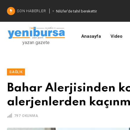
SON HABERLER
Nilüfer'de tahıl berekettir
Şadi Özdemir'den çözüm
İşinizi geliştirin
Anasayfa
Video
yazan gazete
SAĞLIK
Bahar Alerjisinden k
alerjenlerden kaçın
797 OKUNMA