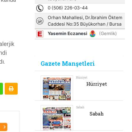
lerjik
ndi
ı.
I