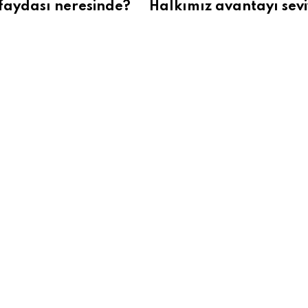
faydası neresinde?
Halkımız avantayı sev