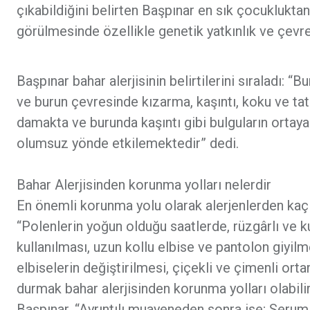
çıkabildiğini belirten Başpınar en sık çocukluktan
görülmesinde özellikle genetik yatkınlık ve çevres
Başpınar bahar alerjisinin belirtilerini sıraladı: “
ve burun çevresinde kızarma, kaşıntı, koku ve tat 
damakta ve burunda kaşıntı gibi bulguların ortay
olumsuz yönde etkilemektedir” dedi.
Bahar Alerjisinden korunma yolları nelerdir
En önemli korunma yolu olarak alerjenlerden kaçı
“Polenlerin yoğun olduğu saatlerde, rüzgârlı ve 
kullanılması, uzun kollu elbise ve pantolon giyilme
elbiselerin değiştirilmesi, çiçekli ve çimenli or
durmak bahar alerjisinden korunma yolları olabili
Başpınar, “Ayrıntılı muayeneden sonra ise; Serum 