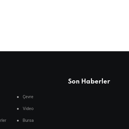
Son Haberler
Çevre
Video
rler
Bursa