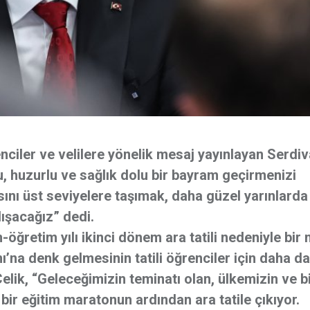
enciler ve velilere yönelik mesaj yayınlayan Serdi
, huzurlu ve sağlık dolu bir bayram geçirmenizi
ını üst seviyelere taşımak, daha güzel yarınlarda 
ışacağız” dedi.
ğretim yılı ikinci dönem ara tatili nedeniyle bir
’na denk gelmesinin tatili öğrenciler için daha da
ik, “Geleceğimizin teminatı olan, ülkemizin ve bi
bir eğitim maratonun ardından ara tatile çıkıyor.