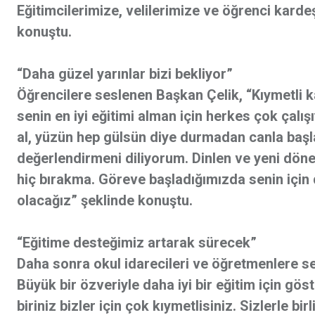
Eğitimcilerimize, velilerimize ve öğrenci karde
konuştu.
“Daha güzel yarınlar bizi bekliyor”
Öğrencilere seslenen Başkan Çelik, “Kıymetli 
senin en iyi eğitimi alman için herkes çok çalışı
al, yüzün hep gülsün diye durmadan canla başla
değerlendirmeni diliyorum. Dinlen ve yeni dönem
hiç bırakma. Göreve başladığımızda senin için da
olacağız” şeklinde konuştu.
“Eğitime desteğimiz artarak sürecek”
Daha sonra okul idarecileri ve öğretmenlere s
Büyük bir özveriyle daha iyi bir eğitim için g
biriniz bizler için çok kıymetlisiniz. Sizlerle b