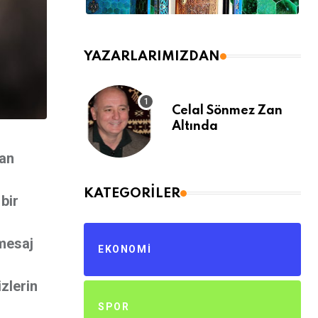
YAZARLARIMIZDAN
Celal Sönmez Zan
Altında
van
KATEGORILER
bir
 mesaj
EKONOMI
zlerin
SPOR