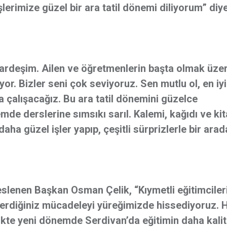
şlerimize güzel bir ara tatil dönemi diliyorum” diy
kardeşim. Ailen ve öğretmenlerin başta olmak üze
yor. Bizler seni çok seviyoruz. Sen mutlu ol, en iyi
 çalışacağız. Bu ara tatil dönemini güzelce
de derslerine sımsıkı sarıl. Kalemi, kağıdı ve kit
ha güzel işler yapıp, çeşitli sürprizlerle bir arad
eslenen Başkan Osman Çelik, “Kıymetli eğitimciler
österdiğiniz mücadeleyi yüreğimizde hissediyoruz. 
irlikte yeni dönemde Serdivan’da eğitimin daha kalit