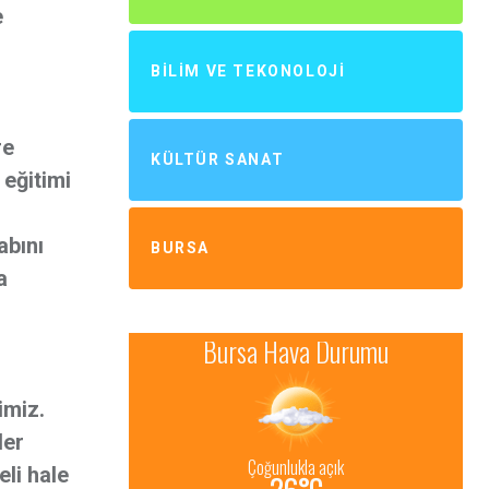
e
BILIM VE TEKONOLOJI
re
KÜLTÜR SANAT
 eğitimi
abını
BURSA
a
imiz.
Her
eli hale