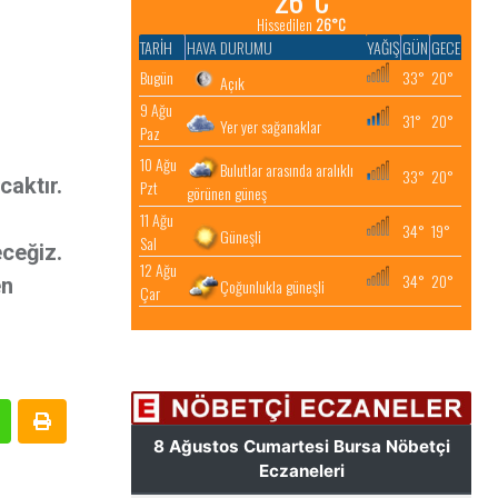
caktır.
eceğiz.
en