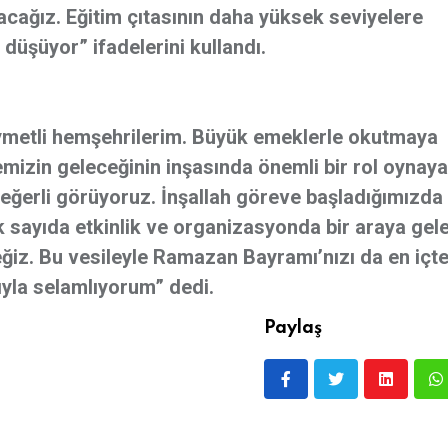
alacağız. Eğitim çıtasının daha yüksek seviyelere
üşüyor” ifadelerini kullandı.
ıymetli hemşehrilerim. Büyük emeklerle okutmaya
lkemizin geleceğinin inşasında önemli bir rol oynaya
 değerli görüyoruz. İnşallah göreve başladığımızda
ok sayıda etkinlik ve organizasyonda bir araya gel
ğiz. Bu vesileyle Ramazan Bayramı’nızı da en içt
gıyla selamlıyorum” dedi.
Paylaş