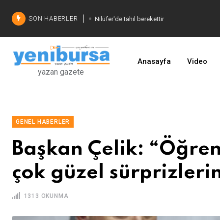
SON HABERLER
Nilüfer'de tahıl berekettir
Şadi Özdemir'den çözüm
İşinizi geliştirin
Anasayfa
Video
yazan gazete
GENEL HABERLER
Başkan Çelik: “Öğre
çok güzel sürprizleri
1313 OKUNMA