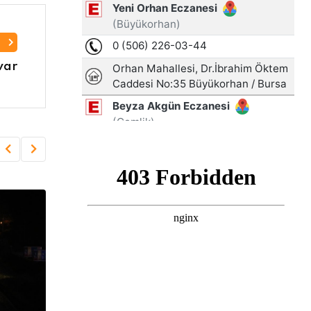
I
var