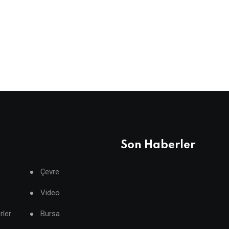
Son Haberler
Çevre
Video
rler
Bursa