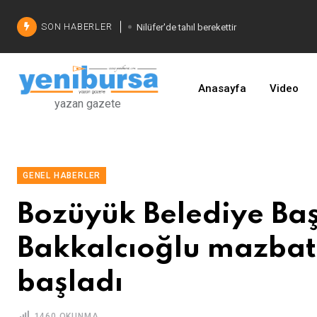
SON HABERLER
Nilüfer'de tahıl berekettir
Şadi Özdemir'den çözüm
İşinizi geliştirin
Anasayfa
Video
yazan gazete
GENEL HABERLER
Bozüyük Belediye Ba
Bakkalcıoğlu mazbat
başladı
1460 OKUNMA