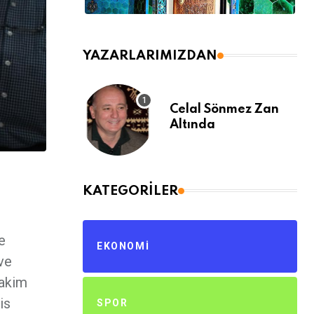
YAZARLARIMIZDAN
Celal Sönmez Zan
Altında
KATEGORILER
e
EKONOMI
 ve
Hakim
is
SPOR