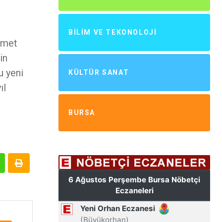
BILIM VE TEKONOLOJI
zmet
in
u yeni
KÜLTÜR SANAT
ıl
BURSA