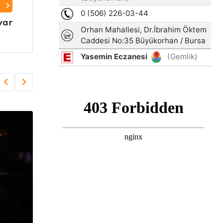
I
var