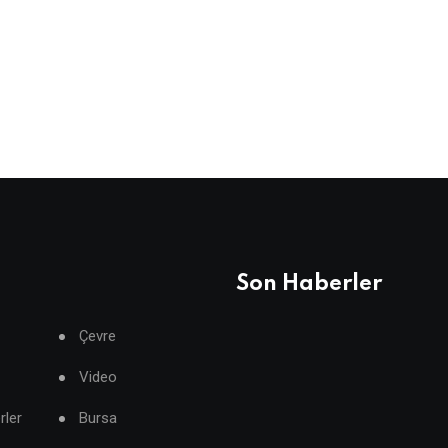
Son Haberler
Çevre
Video
rler
Bursa