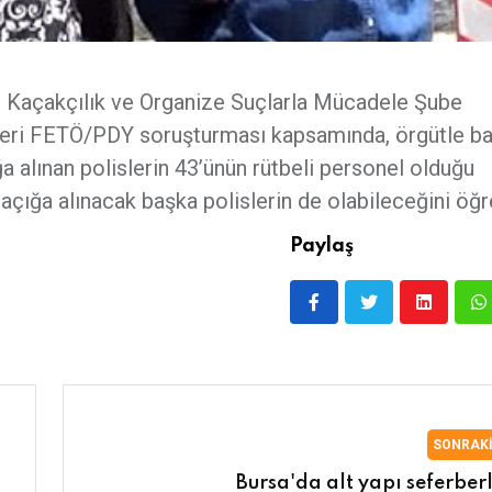
 Kaçakçılık ve Organize Suçlarla Mücadele Şube
kleri FETÖ/PDY soruşturması kapsamında, örgütle bağ
ğa alınan polislerin 43’ünün rütbeli personel olduğu
ığa alınacak başka polislerin de olabileceğini öğre
Paylaş
SONRAK
Bursa'da alt yapı seferberl