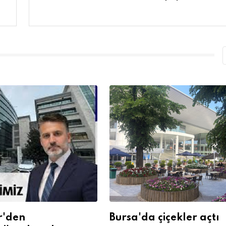
r'den
Bursa'da çiçekler açtı