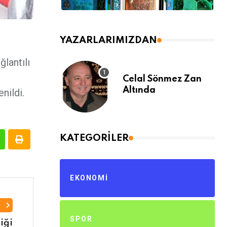
YAZARLARIMIZDAN
lantılı
Celal Sönmez Zan
Altında
nildi.
KATEGORILER
EKONOMI
I
SPOR
iği