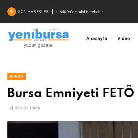
SON HABERLER
Nilüfer'de tahıl berekettir
Şadi Özdemir'den çözüm
İşinizi geliştirin
Anasayfa
Video
yazan gazete
BURSA
Bursa Emniyeti FETÖ
999 OKUNMA