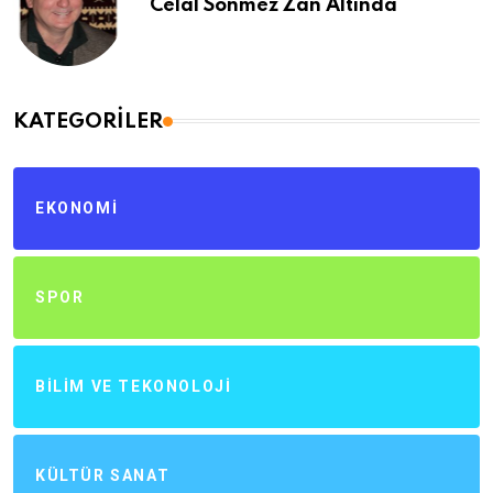
Celal Sönmez Zan Altında
KATEGORILER
EKONOMI
SPOR
BILIM VE TEKONOLOJI
KÜLTÜR SANAT