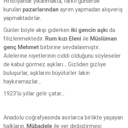
Hristiyanlar yıkanmakta, farklı günlerde
kurulan
pazarlarından
ayrım yapmadan alışveriş
yapmaktadırlar.
Günler böyle akıp giderken
iki gencin aşkı
da
filizlenmektedir.
Rum kızı Eleni
ile
Müslüman
genç Mehmet
birbirine sevdalanmıştır.
Ailelerine niyetlerinin ciddi olduğunu söyleseler
de kabul görmez aşkları... Gizliden gizliye
buluşurlar, aşklarını büyütürler lakin
haykıramazlar...
1923’lü yıllar gelir çatar...
Anadolu coğrafyasında asırlarca birlikte yaşayan
halkların,
Mübadele
ile yer değiştirmesi