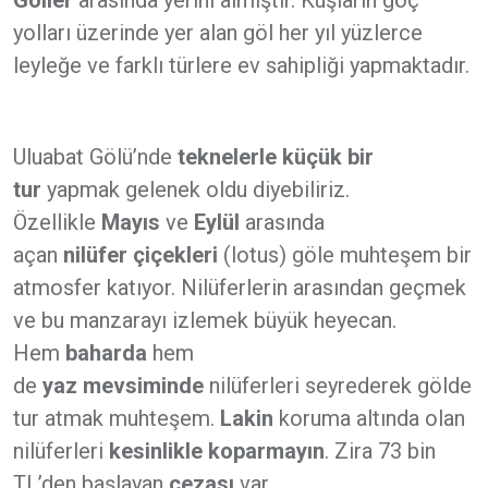
Göller
arasında yerini almıştır. Kuşların göç
yolları üzerinde yer alan göl her yıl yüzlerce
leyleğe ve farklı türlere ev sahipliği yapmaktadır.
Uluabat Gölü’nde
teknelerle küçük bir
tur
yapmak gelenek oldu diyebiliriz.
Özellikle
Mayıs
ve
Eylül
arasında
açan
nilüfer
çiçekleri
(lotus) göle muhteşem bir
atmosfer katıyor. Nilüferlerin arasından geçmek
ve bu manzarayı izlemek büyük heyecan.
Hem
baharda
hem
de
yaz
mevsiminde
nilüferleri seyrederek gölde
tur atmak muhteşem.
Lakin
koruma altında olan
nilüferleri
kesinlikle koparmayın
. Zira 73 bin
TL’den başlayan
cezası
var.