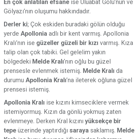
En çok anlatılan efsane
ise Uluabat Gölü’nün ve
Gölyazı’nın oluşumu hakkındadır.
Derler ki
; Çok eskiden buradaki gölün olduğu
yerde
Apollonia
adlı bir kent varmış. Apollonia
Kralı’nın ise
güzeller güzeli bir kızı
varmış. Kıza
talip olan çok tabiki. Gel gelelim yakın
bölgedeki
Melde Kralı
’nın oğlu bu güzel
prensesle evlenmek istemiş.
Melde Kralı
da
durumu
Apollonia Kralı
’na ileterek oğluna güzel
prensesi istemiş.
Apollonia Kralı
ise kızını kimseciklere vermek
istemiyormuş. Kızın da gönlü yokmuş zaten
evlenmeye. Derken Kral kızını
yüksekçe bir
tepe
üzerinde yaptırdığı
saraya
saklamış.
Melde