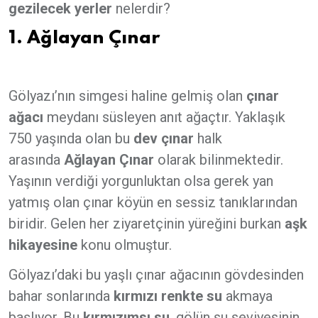
gezilecek yerler
nelerdir?
1. Ağlayan Çınar
Gölyazı’nın simgesi haline gelmiş olan
çınar
ağacı
meydanı süsleyen anıt ağaçtır. Yaklaşık
750 yaşında olan bu
dev çınar
halk
arasında
Ağlayan Çınar
olarak bilinmektedir.
Yaşının verdiği yorgunluktan olsa gerek yan
yatmış olan çınar köyün en sessiz tanıklarından
biridir. Gelen her ziyaretçinin yüreğini burkan
aşk
hikayesine
konu olmuştur.
Gölyazı’daki bu yaşlı çınar ağacının gövdesinden
bahar sonlarında
kırmızı renkte su
akmaya
başlıyor. Bu
kırmızımsı su
, gölün su seviyesinin