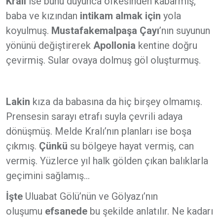
Kralı
ise bunu duyunca öfkesinden kabarmış,
baba ve kızından
intikam almak için
yola
koyulmuş.
Mustafakemalpaşa Çayı
’nın suyunun
yönünü değiştirerek
Apollonia
kentine doğru
çevirmiş. Sular ovaya dolmuş göl oluşturmuş.
Lakin
kıza da babasına da hiç birşey olmamış.
Prensesin sarayı etrafı suyla çevrili adaya
dönüşmüş. Melde Kralı’nın planları ise boşa
çıkmış.
Çünkü
su bölgeye hayat vermiş, can
vermiş. Yüzlerce yıl halk gölden çıkan balıklarla
geçimini sağlamış...
İşte
Uluabat Gölü’nün ve Gölyazı’nın
oluşumu
efsanede
bu şekilde anlatılır. Ne kadarı