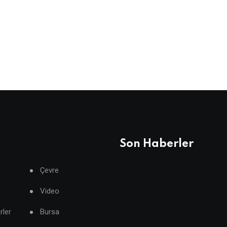
Son Haberler
Çevre
Video
rler
Bursa