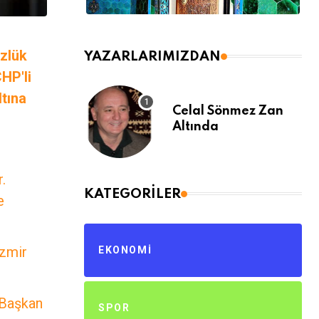
üzlük
YAZARLARIMIZDAN
HP'li
tına
Celal Sönmez Zan
Altında
.
KATEGORILER
e
İzmir
EKONOMI
 Başkan
SPOR