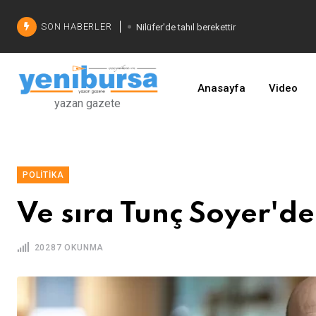
SON HABERLER
Nilüfer'de tahıl berekettir
Şadi Özdemir'den çözüm
İşinizi geliştirin
Anasayfa
Video
yazan gazete
POLITIKA
Ve sıra Tunç Soyer'de
20287 OKUNMA