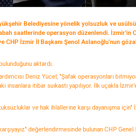
yükşehir Belediyesine yönelik yolsuzluk ve usüls
bah saatlerinde operasyon düzenlendi. İzmir'in C
e CHP İzmir İl Başkanı Şenol Aslanoğlu'nun gözal
bulunduğunu aktardı.
dımcısı Deniz Yücel, "Şafak operasyonları bitmiyor
insanlara itibar suikastı yapılıyor. İlk uçakla İzmir'
uksuzluklar ve hak ihlallerine karşı dayanışma için" 
şı karşıyayız" değerlendirmesinde bulunan CHP Genel