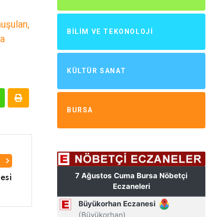
nuşulan,
BILIM VE TEKONOLOJI
ma
KÜLTÜR SANAT
BURSA
I
esi