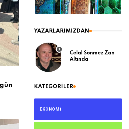
YAZARLARIMIZDAN
Celal Sönmez Zan
Altında
 gün
KATEGORILER
EKONOMI