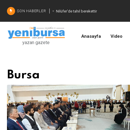
SON HABERLER
Şadi Özdemir'den çözüm
İşinizi geliştirin
Anasayfa
Video
yazan gazete
Bursa