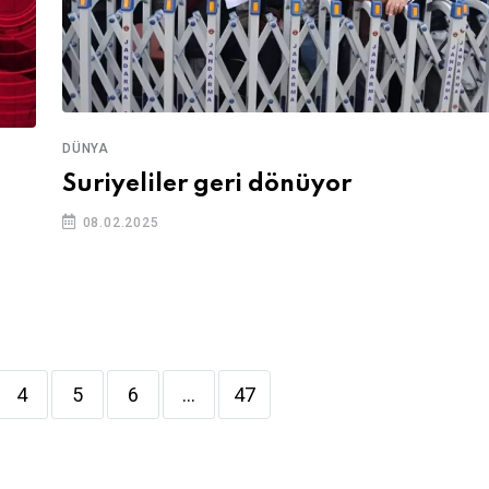
DÜNYA
Suriyeliler geri dönüyor
08.02.2025
4
5
6
...
47