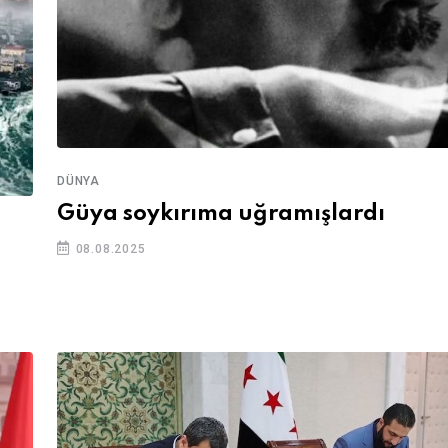
DÜNYA
Güya soykırıma uğramışlardı
08.08.2025