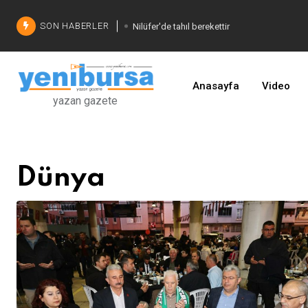
SON HABERLER
Nilüfer'de tahıl berekettir
Şadi Özdemir'den çözüm
İşinizi geliştirin
Anasayfa
Video
yazan gazete
Dünya