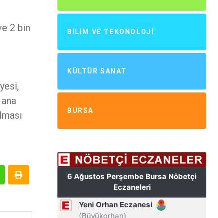
ve 2 bin
BILIM VE TEKONOLOJI
KÜLTÜR SANAT
yesi,
 ana
BURSA
ılması