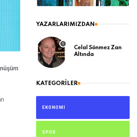
YAZARLARIMIZDAN
Celal Sönmez Zan
Altında
dönüşüm
KATEGORILER
an
EKONOMI
SPOR