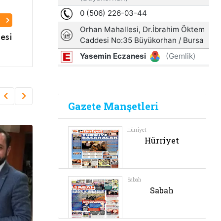
I
esi