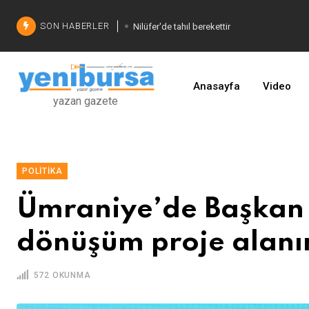
SON HABERLER
Nilüfer'de tahıl berekettir
Şadi Özdemir'den çözüm
İşinizi geliştirin
Anasayfa
Video
yazan gazete
POLITIKA
Ümraniye’de Başkan İ
dönüşüm proje alanını
572 OKUNMA