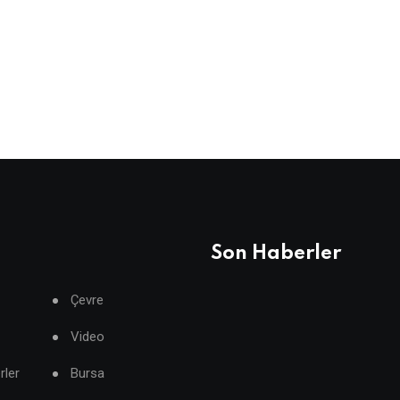
Son Haberler
Çevre
Video
rler
Bursa