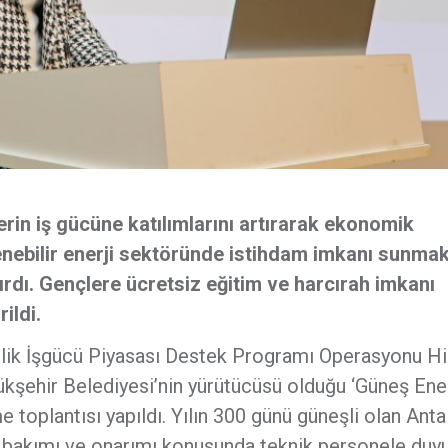
rin iş gücüne katılımlarını artırarak ekonomik
enebilir enerji sektöründe istihdam imkanı sunmak
tırdı. Gençlere ücretsiz eğitim ve harcırah imkanı
ildi.
lik İşgücü Piyasası Destek Programı Operasyonu H
ehir Belediyesi’nin yürütücüsü olduğu ‘Güneş Ener
e toplantısı yapıldı. Yılın 300 günü güneşli olan Anta
 bakımı ve onarımı konusunda teknik personele duy