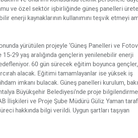
kamu ve özel sektör işbirliğinde güneş panelleri üret
lir enerji kaynaklarının kullanımını teşvik etmeyi am
nunda yürütülen projeyle ‘Güneş Panelleri ve Fotov
 15-29 yaş aralığında gençlerin yenilenebilir enerji
 hedefleniyor. 60 gün sürecek eğitim boyunca gençler,
arcırah alacak. Eğitimi tamamlayanlar ise yüksek iş
tihdam imkanı bulacak. Güneş panelleri kurulum, bak
ntalya Büyükşehir Belediyesi’nde proje bilgilendirme
 AB İlişkileri ve Proje Şube Müdürü Güliz Yaman tara
üreci hakkında bilgi verildi. Uygun şartları taşıyan