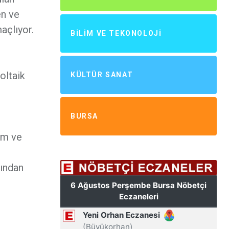
en ve
açlıyor.
BILIM VE TEKONOLOJI
oltaik
KÜLTÜR SANAT
BURSA
ım ve
fından