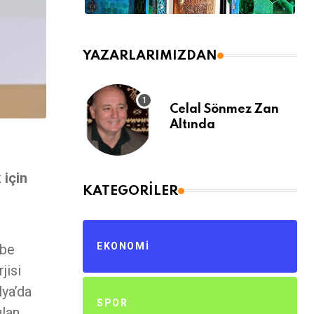
YAZARLARIMIZDAN
Celal Sönmez Zan
Altında
 için
KATEGORILER
EKONOMI
ibe
jisi
lya’da
SPOR
ulan