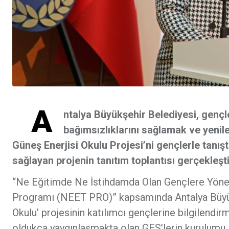
A
ntalya Büyükşehir Belediyesi, gençle
bağımsızlıklarını sağlamak ve yenil
Güneş Enerjisi Okulu Projesi’ni gençlerle tanış
sağlayan projenin tanıtım toplantısı gerçekleştir
“Ne Eğitimde Ne İstihdamda Olan Gençlere Yöne
Programı (NEET PRO)” kapsamında Antalya Büyükş
Okulu’ projesinin katılımcı gençlerine bilgilendirm
oldukça yaygınlaşmakta olan GES’lerin kurulumu,