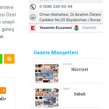
timlere
esi Özel
 onaylı
de güneş
ak.
I
idir