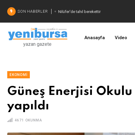
SON HABERLER
Nilüfer'de tahıl berekettir
Şadi Özdemir'den çözüm
İşinizi geliştirin
Anasayfa
Video
yazan gazete
EKONOMI
Güneş Enerjisi Okulu 
yapıldı
4671 OKUNMA