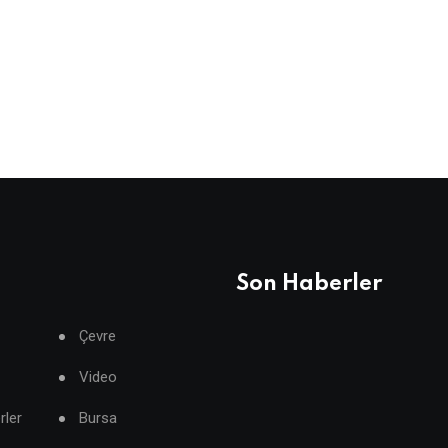
Son Haberler
Çevre
Video
rler
Bursa