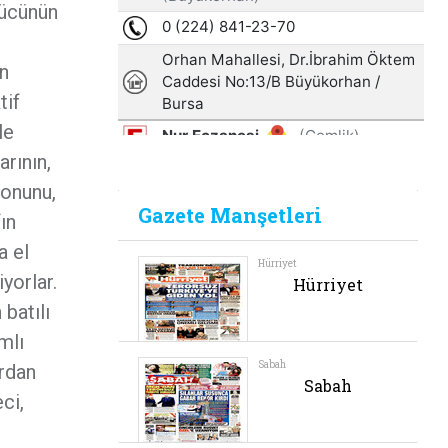
gücünün
an
tif
le
arının,
yonunu,
ın
a el
yorlar.
 batılı
mlı
ardan
ci,