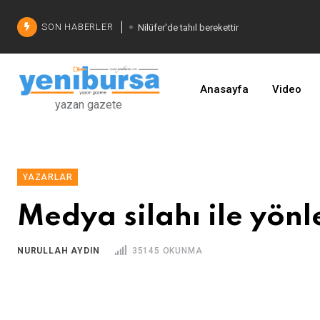
SON HABERLER
Nilüfer'de tahıl berekettir
Şadi Özdemir'den çözüm
İşinizi geliştirin
Anasayfa
Video
yazan gazete
YAZARLAR
Medya silahı ile yön
NURULLAH AYDIN
35145 OKUNMA