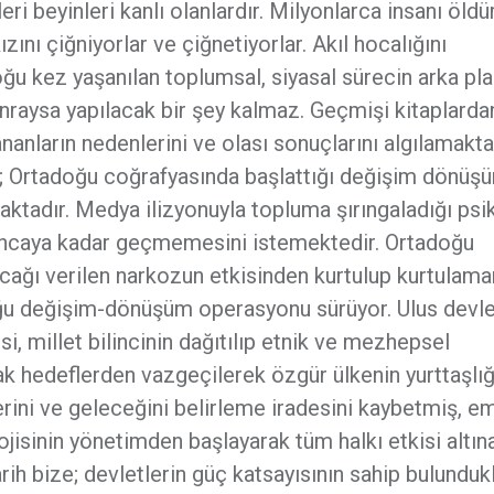
ri beyinleri kanlı olanlardır. Milyonlarca insanı öldü
zını çiğniyorlar ve çiğnetiyorlar. Akıl hocalığını
çoğu kez yaşanılan toplumsal, siyasal sürecin arka pla
onraysa yapılacak bir şey kalmaz. Geçmişi kitaplarda
anların nedenlerini ve olası sonuçlarını algılamakta
; Ortadoğu coğrafyasında başlattığı değişim dönüş
ktadır. Medya ilizyonuyla topluma şırıngaladığı psi
ıncaya kadar geçmemesini istemektedir. Ortadoğu
yacağı verilen narkozun etkisinden kurtulup kurtulam
duğu değişim-dönüşüm operasyonu sürüyor. Ulus devl
i, millet bilincinin dağıtılıp etnik ve mezhepsel
 hedeflerden vazgeçilerek özgür ülkenin yurttaşlı
i ve geleceğini belirleme iradesini kaybetmiş, e
jisinin yönetimden başlayarak tüm halkı etkisi altın
rih bize; devletlerin güç katsayısının sahip bulundukl