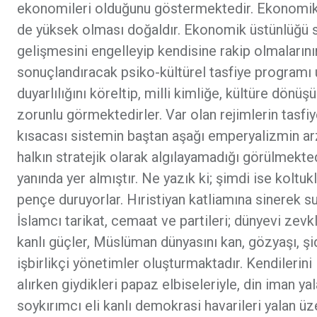
ekonomileri olduğunu göstermektedir. Ekonomik 
de yüksek olması doğaldır. Ekonomik üstünlüğü s
gelişmesini engelleyip kendisine rakip olmaların
sonuçlandıracak psiko-kültürel tasfiye programı uy
duyarlılığını köreltip, milli kimliğe, kültüre dön
zorunlu görmektedirler. Var olan rejimlerin tasfiy
kısacası sistemin baştan aşağı emperyalizmin a
halkın stratejik olarak algılayamadığı görülmekt
yanında yer almıştır. Ne yazık ki; şimdi ise koltukl
pençe duruyorlar. Hıristiyan katliamına sinerek s
İslamcı tarikat, cemaat ve partileri; dünyevi zevkl
kanlı güçler, Müslüman dünyasını kan, gözyaşı, şi
işbirlikçi yönetimler oluşturmaktadır. Kendilerini l
alırken giydikleri papaz elbiseleriyle, din iman y
soykırımcı eli kanlı demokrasi havarileri yalan ü