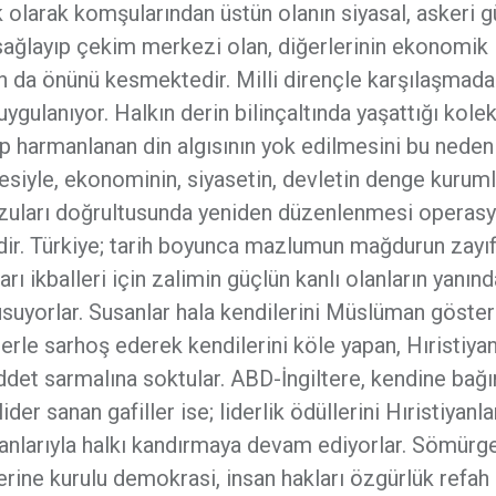
olarak komşularından üstün olanın siyasal, askeri 
ağlayıp çekim merkezi olan, diğerlerinin ekonomik
ın da önünü kesmektedir. Milli dirençle karşılaşmad
gulanıyor. Halkın derin bilinçaltında yaşattığı kolek
üşüp harmanlanan din algısının yok edilmesini bu neden
esiyle, ekonominin, siyasetin, devletin denge kuruml
rzuları doğrultusunda yeniden düzenlenmesi operas
edir. Türkiye; tarih boyunca mazlumun mağdurun zayıf
arı ikballeri için zalimin güçlün kanlı olanların yanınd
usuyorlar. Susanlar hala kendilerini Müslüman gösteri
erle sarhoş ederek kendilerini köle yapan, Hıristiyan
ddet sarmalına soktular. ABD-İngiltere, kendine bağı
ider sanan gafiller ise; liderlik ödüllerini Hıristiyanl
alanlarıyla halkı kandırmaya devam ediyorlar. Sömürge
zerine kurulu demokrasi, insan hakları özgürlük refah