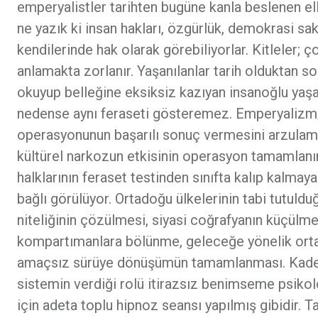
emperyalistler tarihten bugüne kanla beslenen elle
ne yazık ki insan hakları, özgürlük, demokrasi sakı
kendilerinde hak olarak görebiliyorlar. Kitleler; 
anlamakta zorlanır. Yaşanılanlar tarih olduktan s
okuyup belleğine eksiksiz kazıyan insanoğlu yaşan
nedense aynı feraseti gösteremez. Emperyalizm
operasyonunun başarılı sonuç vermesini arzulama
kültürel narkozun etkisinin operasyon tamamlan
halklarının feraset testinden sınıfta kalıp kalma
bağlı görülüyor. Ortadoğu ülkelerinin tabi tutul
niteliğinin çözülmesi, siyasi coğrafyanın küçülmes
kompartımanlara bölünme, geleceğe yönelik ortak
amaçsız sürüye dönüşümün tamamlanması. Kaderin
sistemin verdiği rolü itirazsız benimseme psikolo
için adeta toplu hipnoz seansı yapılmış gibidir. Ta