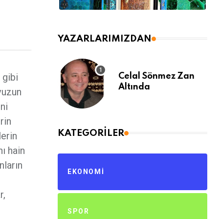
YAZARLARIMIZDAN
 gibi
Celal Sönmez Zan
Altında
vuzun
ni
rin
KATEGORILER
erin
ı hain
nların
EKONOMI
r,
SPOR