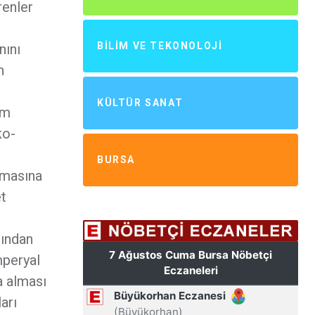
renler
BILIM VE TEKONOLOJI
nını
n
KÜLTÜR SANAT
üm
ko-
BURSA
amasına
et
ğından
mperyal
a alması
arı