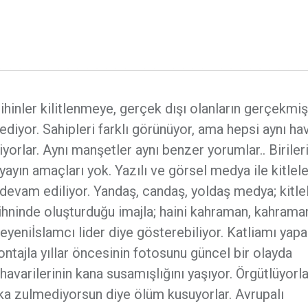
ihinler kilitlenmeye, gerçek dışı olanların gerçekmiş
iyor. Sahipleri farklı görünüyor, ama hepsi aynı ha
iyorlar. Aynı manşetler aynı benzer yorumlar.. Birileri
ayın amaçları yok. Yazılı ve görsel medya ile kitlele
evam ediliyor. Yandaş, candaş, yoldaş medya; kitlel
ihninde oluşturduğu imajla; haini kahraman, kahraman
eyeniİslamcı lider diye gösterebiliyor. Katliamı yapa
montajla yıllar öncesinin fotosunu güncel bir olayda
havarilerinin kana susamışlığını yaşıyor. Örgütlüyorla
lka zulmediyorsun diye ölüm kusuyorlar. Avrupalı