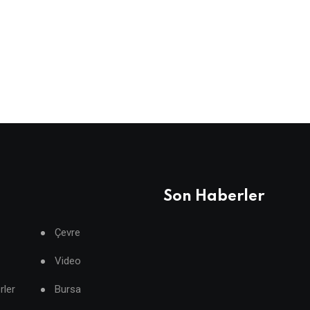
Son Haberler
Çevre
Video
rler
Bursa