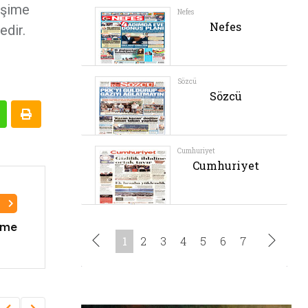
işime
edir.
I
rme