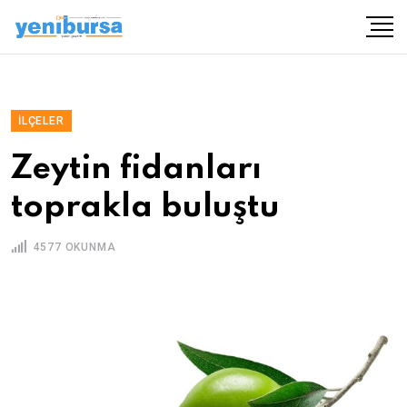
İLÇELER
Zeytin fidanları
toprakla buluştu
4577 OKUNMA