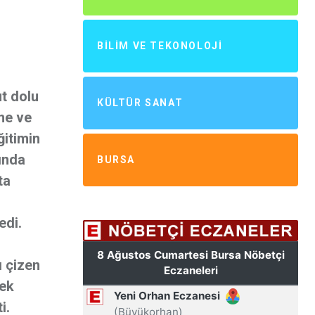
BILIM VE TEKONOLOJI
ut dolu
KÜLTÜR SANAT
ne ve
ğitimin
ında
BURSA
ta
edi.
ı çizen
rek
i.