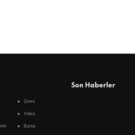
Son Haberler
Çevre
Video
rler
Bursa