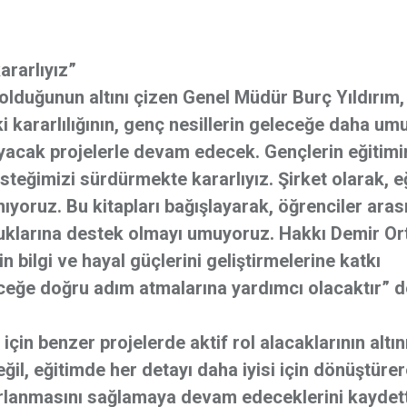
ararlıyız”
ı olduğunun altını çizen Genel Müdür Burç Yıldırım,
i kararlılığının, genç nesillerin geleceğe daha um
yacak projelerle devam edecek. Gençlerin eğitimi
esteğimizi sürdürmekte kararlıyız. Şirket olarak, e
yoruz. Bu kitapları bağışlayarak, öğrenciler aras
uklarına destek olmayı umuyoruz. Hakkı Demir Or
n bilgi ve hayal güçlerini geliştirmelerine katkı
eceğe doğru adım atmalarına yardımcı olacaktır” d
 için benzer projelerde aktif rol alacaklarının altın
ğil, eğitimde her detayı daha iyisi için dönüştüre
ırlanmasını sağlamaya devam edeceklerini kaydett