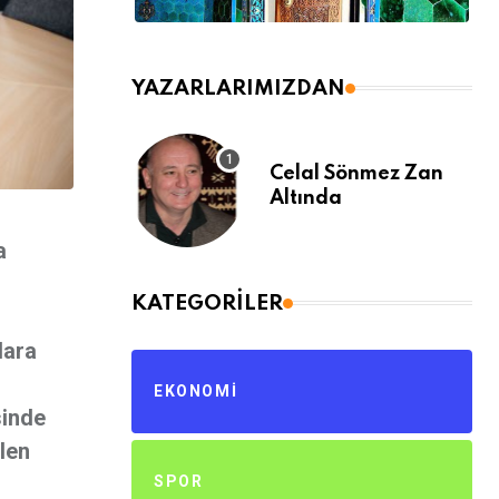
YAZARLARIMIZDAN
Celal Sönmez Zan
Altında
a
KATEGORILER
lara
EKONOMI
sinde
len
SPOR