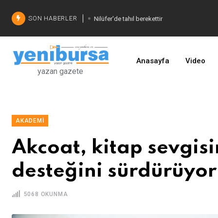
SON HABERLER
Nilüfer'de tahıl berekettir
Şadi Özdemir'den çözüm
İşinizi geliştirin
Anasayfa
Video
yazan gazete
AKADEMI
Akcoat, kitap sevgis
desteğini sürdürüyor
5068 OKUNMA