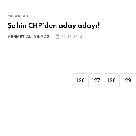
YAZARLAR
Şahin CHP’den aday adayı!
MEHMET ALI YILMAZ
01.12.2013
126
127
128
129