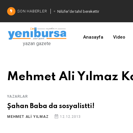
SON HABERLER
Nilüfer'de tahıl berekettir
Şadi Özdemir'den çözüm
İşinizi geliştirin
Anasayfa
Video
yazan gazete
Mehmet Ali Yılmaz 
YAZARLAR
Şahan Baba da sosyalistti!
MEHMET ALI YILMAZ
12.12.2013