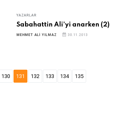
YAZARLAR
Sabahattin Ali’yi anarken (2)
MEHMET ALI YILMAZ
30.11.2013
130
131
132
133
134
135