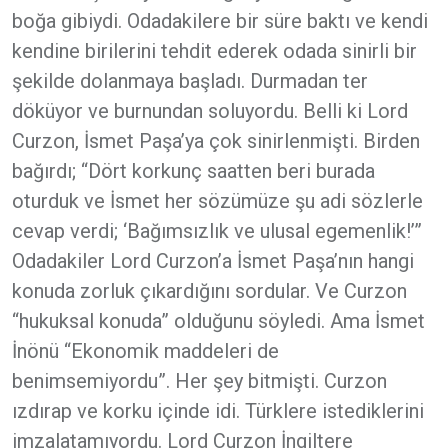
boğa gibiydi. Odadakilere bir süre baktı ve kendi
kendine birilerini tehdit ederek odada sinirli bir
şekilde dolanmaya başladı. Durmadan ter
döküyor ve burnundan soluyordu. Belli ki Lord
Curzon, İsmet Paşa’ya çok sinirlenmişti. Birden
bağırdı; “Dört korkunç saatten beri burada
oturduk ve İsmet her sözümüze şu adi sözlerle
cevap verdi; ‘Bağımsızlık ve ulusal egemenlik!’”
Odadakiler Lord Curzon’a İsmet Paşa’nın hangi
konuda zorluk çıkardığını sordular. Ve Curzon
“hukuksal konuda” olduğunu söyledi. Ama İsmet
İnönü “Ekonomik maddeleri de
benimsemiyordu”. Her şey bitmişti. Curzon
ızdırap ve korku içinde idi. Türklere istediklerini
imzalatamıyordu. Lord Curzon İngiltere