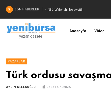
SON HABERLER
Nilüfer'de tahıl berekettir
Şadi Özdemir'den çözüm
İşinizi geliştirin
Anasayfa
Video
yazan gazete
YAZARLAR
Türk ordusu savaşma
AYDIN KELEŞOĞLU
36251 OKUNMA