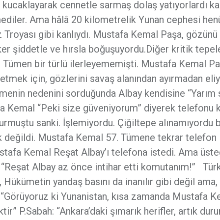
kucaklayarak cennetle sarmaş dolaş yatıyorlardı ka
lmediler. Ama hâlâ 20 kilometrelik Yunan cephesi hen
z Troyası gibi kanlıydı. Mustafa Kemal Paşa, gözünü
r şiddetle ve hırsla boğuşuyordu.Diğer kritik tepel
. Tümen bir türlü ilerleyememişti. Mustafa Kemal P
tmek için, gözlerini savaş alanından ayırmadan eliy
ikmenin nedenini sorduğunda Albay kendisine “Yarım 
fa Kemal “Peki size güveniyorum” diyerek telefonu k
uştu sanki. İşlemiyordu. Çiğiltepe alınamıyordu bi
k değildi. Mustafa Kemal 57. Tümene tekrar telefon
Mustafa Kemal Reşat Albay’ı telefona istedi. Ama üs
; “Reşat Albay az önce intihar etti komutanım!” Tür
 Hükümetin yandaş basını da inanılır gibi değil ama,
r; “Görüyoruz ki Yunanistan, kısa zamanda Mustafa 
r” P.Sabah: “Ankara’daki şımarık herifler, artık duru