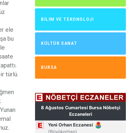
nlar
üz
BILIM VE TEKONOLOJI
er ele
aşa bu
KÜLTÜR SANAT
le
saate
apattı.
BURSA
r türlü.
teğmen
k
 Yunan
Kemal
nuz.