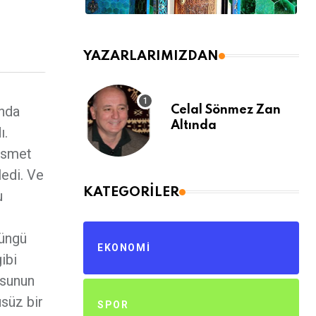
YAZARLARIMIZDAN
ında
Celal Sönmez Zan
Altında
ı.
 İsmet
ledi. Ve
KATEGORILER
u
süngü
EKONOMI
ibi
usunun
süz bir
SPOR