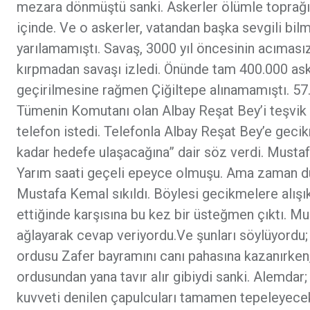
mezara dönmüştü sanki. Askerler ölümle toprağı 
içinde. Ve o askerler, vatandan başka sevgili bi
yarılamamıştı. Savaş, 3000 yıl öncesinin acıması
kırpmadan savaşı izledi. Önünde tam 400.000 aske
geçirilmesine rağmen Çiğiltepe alınamamıştı. 57
Tümenin Komutanı olan Albay Reşat Bey’i teşvik e
telefon istedi. Telefonla Albay Reşat Bey’e gec
kadar hedefe ulaşacağına” dair söz verdi. Musta
Yarım saati geçeli epeyce olmuşu. Ama zaman durm
Mustafa Kemal sıkıldı. Böylesi gecikmelere alışı
ettiğinde karşısına bu kez bir üsteğmen çıktı. 
ağlayarak cevap veriyordu.Ve şunları söylüyordu
ordusu Zafer bayramını canı pahasına kazanırken,
ordusundan yana tavır alır gibiydi sanki. Alemda
kuvveti denilen çapulcuları tamamen tepeleyecekti