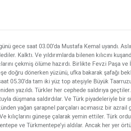
günü gece saat 03.00’da Mustafa Kemal uyandı. Asl
iler. Kalktı. Ve yıldırımlarda bilenen kılıcını kuşand
ıçlarını çekmiş ölüme hazırdı. Birlikte Fevzi Paşa ve
neşe doğru dönerken yüzünü, ufka bakarak şafağı bek
saat 05.30’da tam iki yüz top ateşiyle Büyük Taarruz
yeniden yazıldı. Türkler her cephede saldırıya geçtiler.
tuyla düşmana saldırdılar. Ve Türk piyadeleriyle bir 
ünden yağan şarapnel parçaları acımasız bir azrail g
 Ve kılıçlarını güneşe çalarak yemin ettiler. Türk ord
ntepe ve Türkmentepe’yi aldılar. Ancak her yer örtü