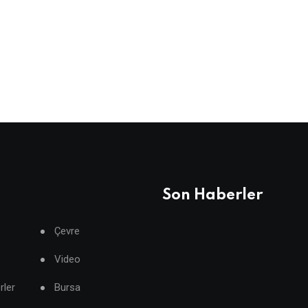
Son Haberler
Çevre
Video
rler
Bursa