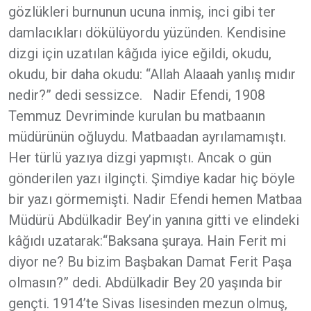
gözlükleri burnunun ucuna inmiş, inci gibi ter
damlacıkları dökülüyordu yüzünden. Kendisine
dizgi için uzatılan kâğıda iyice eğildi, okudu,
okudu, bir daha okudu: “Allah Alaaah yanlış mıdır
nedir?” dedi sessizce. Nadir Efendi, 1908
Temmuz Devriminde kurulan bu matbaanın
müdürünün oğluydu. Matbaadan ayrılamamıştı.
Her türlü yazıya dizgi yapmıştı. Ancak o gün
gönderilen yazı ilginçti. Şimdiye kadar hiç böyle
bir yazı görmemişti. Nadir Efendi hemen Matbaa
Müdürü Abdülkadir Bey’in yanına gitti ve elindeki
kâğıdı uzatarak:“Baksana şuraya. Hain Ferit mi
diyor ne? Bu bizim Başbakan Damat Ferit Paşa
olmasın?” dedi. Abdülkadir Bey 20 yaşında bir
gençti. 1914’te Sivas lisesinden mezun olmuş,