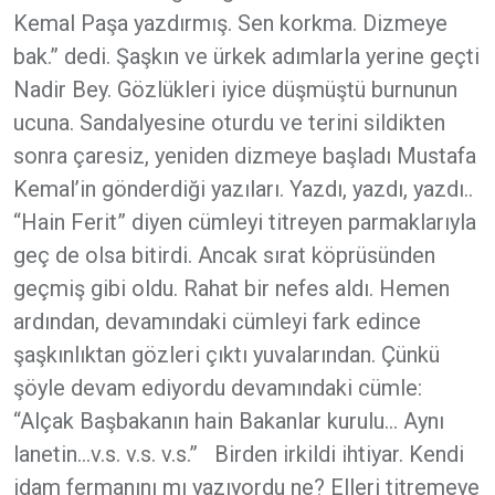
Kemal Paşa yazdırmış. Sen korkma. Dizmeye
bak.” dedi. Şaşkın ve ürkek adımlarla yerine geçti
Nadir Bey. Gözlükleri iyice düşmüştü burnunun
ucuna. Sandalyesine oturdu ve terini sildikten
sonra çaresiz, yeniden dizmeye başladı Mustafa
Kemal’in gönderdiği yazıları. Yazdı, yazdı, yazdı..
“Hain Ferit” diyen cümleyi titreyen parmaklarıyla
geç de olsa bitirdi. Ancak sırat köprüsünden
geçmiş gibi oldu. Rahat bir nefes aldı. Hemen
ardından, devamındaki cümleyi fark edince
şaşkınlıktan gözleri çıktı yuvalarından. Çünkü
şöyle devam ediyordu devamındaki cümle:
“Alçak Başbakanın hain Bakanlar kurulu… Aynı
lanetin…v.s. v.s. v.s.” Birden irkildi ihtiyar. Kendi
idam fermanını mı yazıyordu ne? Elleri titremeye