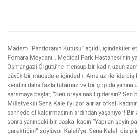
Madem “Pandoranın Kutusu” açıldı, içindekiler e
Fomara Meydanı… Medical Park Hastanesi’nin yakı
Osmangazi Örgütü’ne mensup bir kadın uzun zaman
büyük bir mücadele içindedir. Ama az ileride diş b
kendini daha fazla tutamaz ve bir çırpıda yanına ul
sarsmaya başlar, “Sen oraya nasıl gidersin? Sen b
Milletvekili Sena Kaleli’yi zor alırlar öfkeli kadın
sahnede el kaldırmasının ardından yaşanıyor! Bir
sonra yanındaki bir başka kadın “Yapılan şeyin par
gerektiğini” söylüyor Kaleli’ye. Sena Kaleli disip