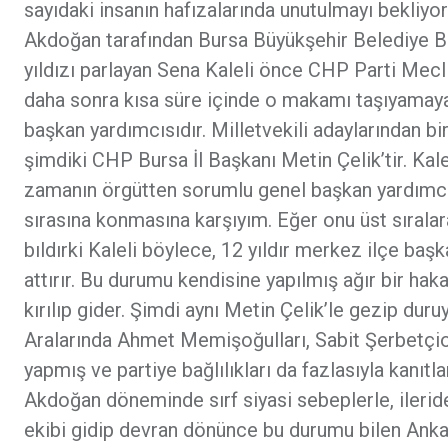
sayıdaki insanın hafızalarında unutulmayı bekli
Akdoğan tarafından Bursa Büyükşehir Belediye B
yıldızı parlayan Sena Kaleli önce CHP Parti Meclis
daha sonra kısa süre içinde o makamı taşıyamayac
başkan yardımcısıdır. Milletvekili adaylarından bir
şimdiki CHP Bursa İl Başkanı Metin Çelik’tir. Kal
zamanın örgütten sorumlu genel başkan yardımcısı
sırasına konmasına karşıyım. Eğer onu üst sıralar
bıldırki Kaleli böylece, 12 yıldır merkez ilçe başka
attırır. Bu durumu kendisine yapılmış ağır bir ha
kırılıp gider. Şimdi aynı Metin Çelik’le gezip duru
Aralarında Ahmet Memişoğulları, Sabit Şerbetçi
yapmış ve partiye bağlılıkları da fazlasıyla kanıt
Akdoğan döneminde sırf siyasi sebeplerle, ileride 
ekibi gidip devran dönünce bu durumu bilen Ankara