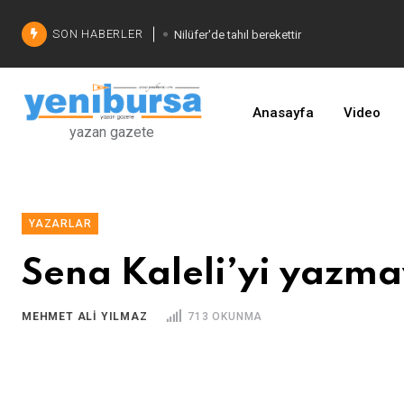
SON HABERLER
Nilüfer'de tahıl berekettir
Şadi Özdemir'den çözüm
İşinizi geliştirin
Anasayfa
Video
yazan gazete
YAZARLAR
Sena Kaleli’yi yazm
MEHMET ALI YILMAZ
713 OKUNMA