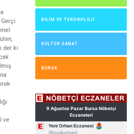
da
BILIM VE TEKONOLOJI
. Gerçi
enel
rüten,
KÜLTÜR SANAT
k der ki
ecek
elmiş
BURSA
ına
erek
..
ığı
l ve