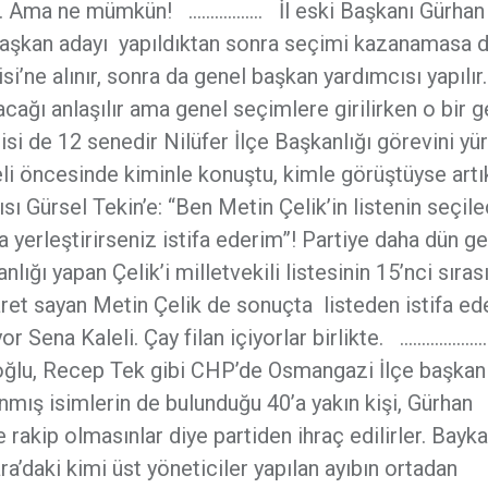
yor. Ama ne mümkün! …………….. İl eski Başkanı Gürhan
aşkan adayı yapıldıktan sonra seçimi kazanamasa 
i’ne alınır, sonra da genel başkan yardımcısı yapılır
ağı anlaşılır ama genel seçimlere girilirken o bir g
isi de 12 senedir Nilüfer İlçe Başkanlığı görevini yü
eli öncesinde kiminle konuştu, kimle görüştüyse artı
 Gürsel Tekin’e: “Ben Metin Çelik’in listenin seçil
a yerleştirirseniz istifa ederim”! Partiye daha dün g
nlığı yapan Çelik’i milletvekili listesinin 15’nci sıras
karet sayan Metin Çelik de sonuçta listeden istifa ed
yor Sena Kaleli. Çay filan içiyorlar birlikte. ………………
oğlu, Recep Tek gibi CHP’de Osmangazi İlçe başkanl
lanmış isimlerin de bulunduğu 40’a yakın kişi, Gürhan
rakip olmasınlar diye partiden ihraç edilirler. Bayka
’daki kimi üst yöneticiler yapılan ayıbın ortadan