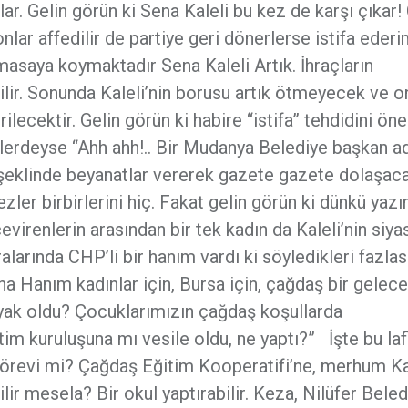
rlar. Gelin görün ki Sena Kaleli bu kez de karşı çıkar
nlar affedilir de partiye geri dönerlerse istifa ederim
 masaya koymaktadır Sena Kaleli Artık. İhraçların
ilir. Sonunda Kaleli’nin borusu artık ötmeyecek ve o
rilecektir. Gelin görün ki habire “istifa” tehdidini ön
ilerdeyse “Ahh ahh!.. Bir Mudanya Belediye başkan a
şeklinde beyanatlar vererek gazete gazete dolaşac
ler birbirlerini hiç. Fakat gelin görün ki dünkü yaz
renlerin arasından bir tek kadın da Kaleli’nin siya
arında CHP’li bir hanım vardı ki söyledikleri fazlas
a Hanım kadınlar için, Bursa için, çağdaş bir gelece
yak oldu? Çocuklarımızın çağdaş koşullarda
itim kuruluşuna mı vesile oldu, ne yaptı?” İşte bu laf
görevi mi? Çağdaş Eğitim Kooperatifi’ne, merhum K
lir mesela? Bir okul yaptırabilir. Keza, Nilüfer Beled