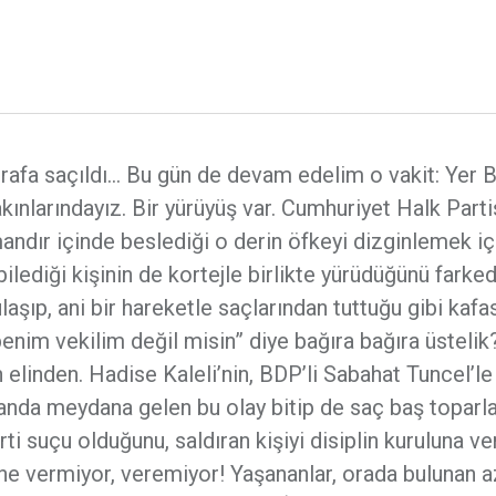
trafa saçıldı… Bu gün de devam edelim o vakit: Yer 
nlarındayız. Bir yürüyüş var. Cumhuriyet Halk Parti
dır içinde beslediği o derin öfkeyi dizginlemek iç
ilediği kişinin de kortejle birlikte yürüdüğünü farke
aşıp, ani bir hareketle saçlarından tuttuğu gibi kafas
enim vekilim değil misin” diye bağıra bağıra üstelik
ın elinden. Hadise Kaleli’nin, BDP’li Sabahat Tuncel’le 
 anda meydana gelen bu olay bitip de saç baş toparl
ti suçu olduğunu, saldıran kişiyi disiplin kuruluna v
line vermiyor, veremiyor! Yaşananlar, orada bulunan a