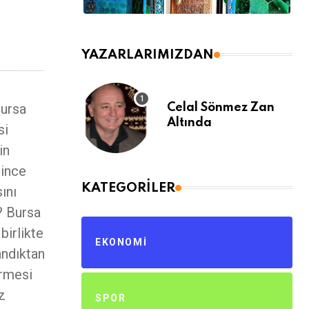
YAZARLARIMIZDAN
Bursa
Celal Sönmez Zan
Altında
si
in
dince
KATEGORILER
ını
? Bursa
birlikte
EKONOMI
andıktan
ermesi
z
SPOR