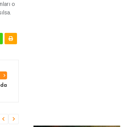
nları o
ılsa.
I
nda