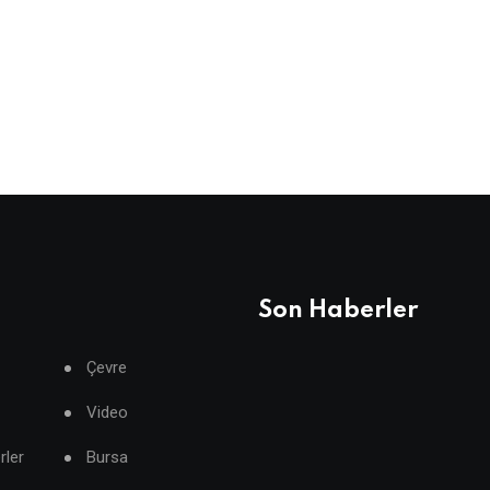
Son Haberler
Çevre
Video
rler
Bursa