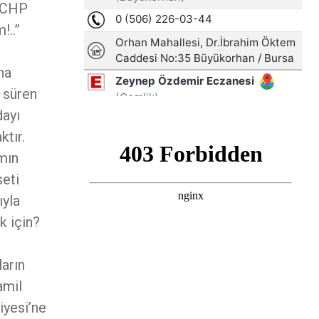
! CHP
!..”
na
e süren
dayı
aktır.
ımın
seti
ıyla
k için?
ların
amil
iyesi’ne