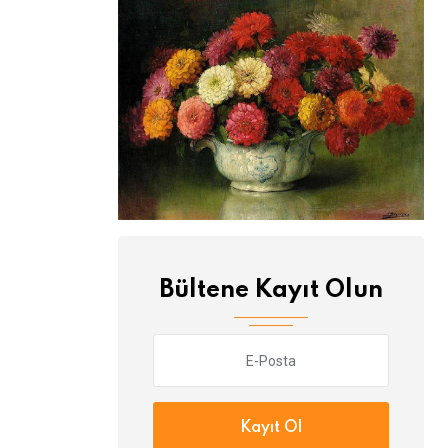
Vidanjörü kim yolladı?
Dok
Bültene Kayıt Olun
Kayıt Ol