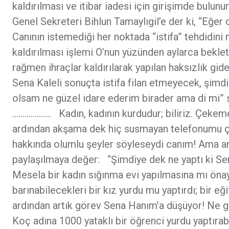
kaldırılması ve itibar iadesi için girişimde bulunu
Genel Sekreteri Bihlun Tamaylıgil’e der ki, “Eğer o
Canının istemediği her noktada “istifa” tehdidini
kaldırılması işlemi O’nun yüzünden aylarca beklet
rağmen ihraçlar kaldırılarak yapılan haksızlık gide
Sena Kaleli sonuçta istifa filan etmeyecek, şimd
olsam ne güzel idare ederim birader ama di mi” 
………………. Kadın, kadının kurdudur; biliriz. Çekemez
ardından akşama dek hiç susmayan telefonumu çevi
hakkında olumlu şeyler söyleseydi canım! Ama aral
paylaşılmaya değer: “Şimdiye dek ne yaptı ki Sen
Mesela bir kadın sığınma evi yapılmasına mı öna
barınabilecekleri bir kız yurdu mu yaptırdı; bir eğ
ardından artık görev Sena Hanım’a düşüyor! Ne 
Koç adına 1000 yataklı bir öğrenci yurdu yaptırabi