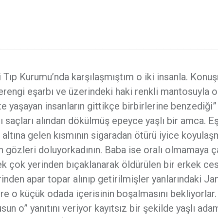
dli Tıp Kurumu’nda karşılaşmıştım o iki insanla. Konu
rengi eşarbı ve üzerindeki haki renkli mantosuyla o
kte yaşayan insanların gittikçe birbirlerine benzediği”
ı saçları alından dökülmüş epeyce yaşlı bir amca. E
nin altına gelen kısmının sigaradan ötürü iyice koyulaş
n gözleri doluyorkadının. Baba ise oralı olmamaya ça
 Pek çok yerinden bıçaklanarak öldürülen bir erkek ce
hrinden apar topar alınıp getirilmişler yanlarındaki J
re o küçük odada içerisinin boşalmasını bekliyorlar
un o” yanıtını veriyor kayıtsız bir şekilde yaşlı ada