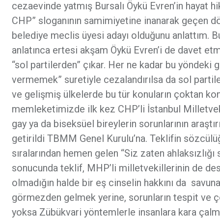
cezaevinde yatmış Bursalı Öykü Evren’in hayat h
CHP” sloganının samimiyetine inanarak geçen d
belediye meclis üyesi adayı olduğunu anlattım. Bu
anlatınca ertesi akşam Öykü Evren’i de davet etm
“sol partilerden” çıkar. Her ne kadar bu yöndeki g
vermemek” suretiyle cezalandırılsa da sol partile
ve gelişmiş ülkelerde bu tür konuların çoktan k
memleketimizde ilk kez CHP’li İstanbul Milletveki
gay ya da biseksüel bireylerin sorunlarının araştır
getirildi TBMM Genel Kurulu’na. Teklifin sözcülü
sıralarından hemen gelen “Siz zaten ahlaksızlığı 
sonucunda teklif, MHP’li milletvekillerinin de de
olmadığın halde bir eş cinselin hakkını da savu
görmezden gelmek yerine, sorunların tespit ve 
yoksa Zübükvari yöntemlerle insanlara kara çal