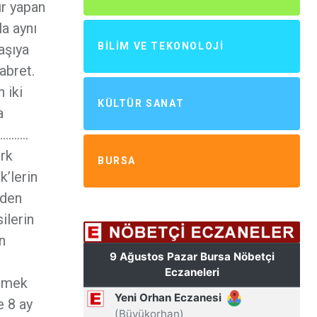
ır yapan
la aynı
BILIM VE TEKONOLOJI
aşıya
abret.
 iki
KÜLTÜR SANAT
a
 ……………
rk
BURSA
k’lerin
’den
ilerin
n
irmek
e 8 ay