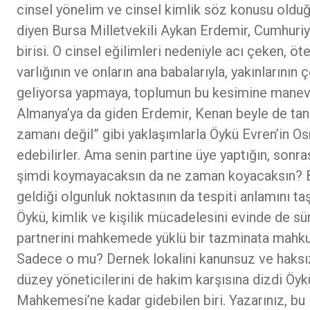
cinsel yönelim ve cinsel kimlik söz konusu olduğ
diyen Bursa Milletvekili Aykan Erdemir, Cumhuriy
birisi. O cinsel eğilimleri nedeniyle acı çeken, öte
varlığının ve onların ana babalarıyla, yakınlarının 
geliyorsa yapmaya, toplumun bu kesimine manev
Almanya’ya da giden Erdemir, Kenan beyle de tanış
zamanı değil” gibi yaklaşımlarla Öykü Evren’in O
edebilirler. Ama senin partine üye yaptığın, sonra
şimdi koymayacaksın da ne zaman koyacaksın? Bu
geldiği olgunluk noktasının da tespiti anlamını ta
Öykü, kimlik ve kişilik mücadelesini evinde de sü
partnerini mahkemede yüklü bir tazminata mahkum 
Sadece o mu? Dernek lokalini kanunsuz ve haksızc
düzey yöneticilerini de hakim karşısına dizdi Öyk
Mahkemesi’ne kadar gidebilen biri. Yazarınız, bu 