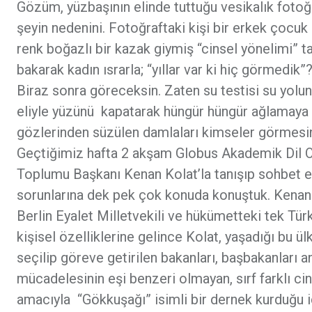
Gözüm, yüzbaşının elinde tuttuğu vesikalık fotoğr
şeyin nedenini. Fotoğraftaki kişi bir erkek çocuk 
renk boğazlı bir kazak giymiş “cinsel yönelimi” ta
bakarak kadın ısrarla; “yıllar var ki hiç görmedik
Biraz sonra göreceksin. Zaten su testisi su yolund
eliyle yüzünü kapatarak hüngür hüngür ağlamaya 
gözlerinden süzülen damlaları kimseler görmes
Geçtiğimiz hafta 2 akşam Globus Akademik Dil O
Toplumu Başkanı Kenan Kolat’la tanışıp sohbet et
sorunlarına dek pek çok konuda konuştuk. Kenan
Berlin Eyalet Milletvekili ve hükümetteki tek Tü
kişisel özelliklerine gelince Kolat, yaşadığı bu ü
seçilip göreve getirilen bakanları, başbakanları a
mücadelesinin eşi benzeri olmayan, sırf farklı cin
amacıyla “Gökkuşağı” isimli bir dernek kurduğu iç