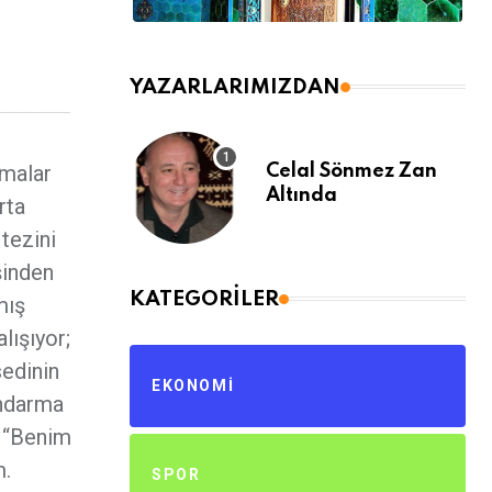
YAZARLARIMIZDAN
şmalar
Celal Sönmez Zan
Altında
rta
 tezini
şinden
KATEGORILER
mış
lışıyor;
sedinin
EKONOMI
andarma
. “Benim
m.
SPOR