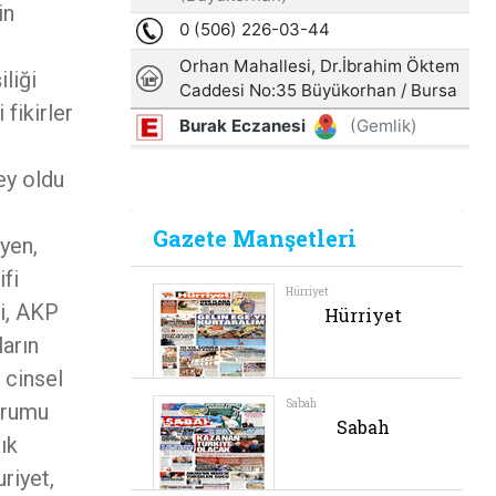
in
liği
fikirler
ey oldu
yen,
ifi
ii, AKP
ların
 cinsel
urumu
ık
riyet,