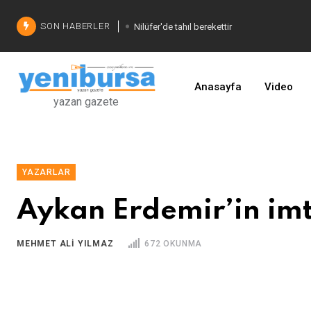
SON HABERLER
Nilüfer'de tahıl berekettir
Şadi Özdemir'den çözüm
İşinizi geliştirin
Anasayfa
Video
yazan gazete
YAZARLAR
Aykan Erdemir’in imt
MEHMET ALI YILMAZ
672 OKUNMA