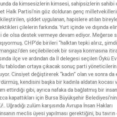
unda da kimsesizlerin kimsesi, sahipsizlerin sahibi 
et Halk Partisi’nin göz dolduran genç milletvekiller
kileştirilen, şiddet uygulanan, hapislere atılan bireyl
çektikleri çilelerin farkında. Yurt içinde ve dışında el
i de olsa destek vermeye devam ediyor. Meğerse sı
ıyormuş. CHP’de birileri “halktan tepki alırız, şimdi
smangazi’den seçilebilecek bir sıraya konmasına itir
sında ilçe ve ardından da İl delegesi seçilen Öykü Ev
 tablodan ortaya çıkacak sonuç parti yöneticilerin
şıyor. Cinsiyet değiştirerek “kadın” olan ve sonra da
rdürmüş, kendisini başka bir kadınla aldatan kocası 
ettirdiği gibi, ayrıca nafaka da bağlatmış bir insan
a kapattıkları için Bursa Büyükşehir Belediyesi’nin
ü!.. Uğradığı zulüm karşısında Avrupa İnsan Hakları
insanın meclis üyesi yapılması gerektiğini, bu tavrın