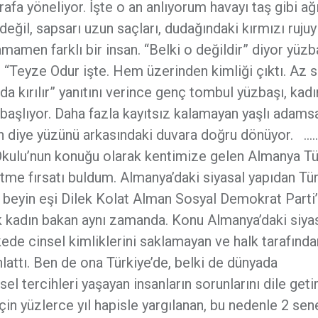
afa yöneliyor. İşte o an anlıyorum havayı taş gibi ağ
değil, sapsarı uzun saçları, dudağındaki kırmızı rujuy
mamen farklı bir insan. “Belki o değildir” diyor yüzb
”? “Teyze Odur işte. Hem üzerinden kimliği çıktı. Az s
a kırılır” yanıtını verince genç tombul yüzbaşı, kadın
başlıyor. Daha fazla kayıtsız kalamayan yaşlı adams
in diye yüzünü arkasındaki duvara doğru dönüyor.
kulu’nun konuğu olarak kentimize gelen Almanya Tü
me fırsatı buldum. Almanya’daki siyasal yapıdan Tür
 beyin eşi Dilek Kolat Alman Sosyal Demokrat Parti
rk kadın bakan aynı zamanda. Konu Almanya’daki siyas
lkede cinsel kimliklerini saklamayan ve halk tarafında
nlattı. Ben de ona Türkiye’de, belki de dünyada
sel tercihleri yaşayan insanların sorunlarını dile get
in yüzlerce yıl hapisle yargılanan, bu nedenle 2 sen