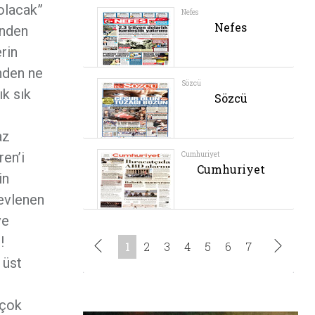
olacak”
inden
erin
inden ne
k sık
az
ren’i
in
 evlenen
ve
!
 üst
 çok