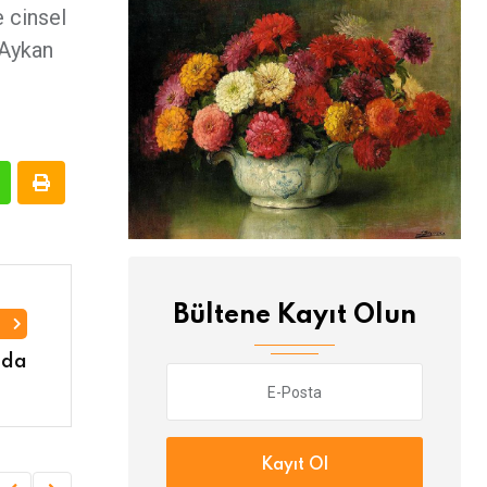
 cinsel
 Aykan
Bültene Kayıt Olun
I
nda
Kayıt Ol