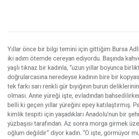
Yıllar önce bir bilgi temini için gittiğim Bursa A
iki adım ötemde cereyan ediyordu. Başında kahve
yaşlı tıknaz bir kadınla, “uzun yıllar boyunca birli
doğrularcasına neredeyse kadının bire bir kopyas
tek farkı sarı renkli gür bıyığının burun delikleri
olması. Anne yüreği işte, evladından bahsedilirke
belli ki geçen yıllar yüreğini epey katılaştırmış.
kimlik tespiti için yaşadıkları Anadolu’nun bir şe
yüzbaşısı tarafından. Az sonra morga girmek üze
oğlum değildir” diyor kadın. “O işte, görmüyor mus