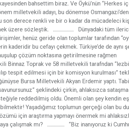
ikayesinden bahsettim biraz. Ve Öykü’nün “Herkes iç
önem milletvekili adayı, bu dönemse Osmangazi’den
 son derece renkli ve bir o kadar da mücadeleci kişi
ek üzere sözleştik. ……………... Dünyadaki tüm ilerici 
irişimler, henüz geride olan toplumlar tarafından “oy
rin kaderidir bu cefayı çekmek. Türkiye’de de aynı ş
onuşulup çözüm noktasına getirilmesine rağmen
li Binnaz Toprak ve 58 milletvekili tarafndan “lezbi
ılıp tespit edilmesi için bir komisyon kurulması” tekl
ğünüyse Bursa Milletvekili Akyan Erdemir yaptı. Tab
savunursunuz” şeklindeki çirkin, ahlaksızca sataşma
steğiyle reddedilmiş oldu. Önemli olan şey kendin eş
nabilmektir! Yaşadığımız toplumun gerçeği olan bu d
çözümü için araştırma yapmayı önermek mi ahlaksızl
maya çalışmak mı? …………… “Biz inanıyoruz ki Cumhu