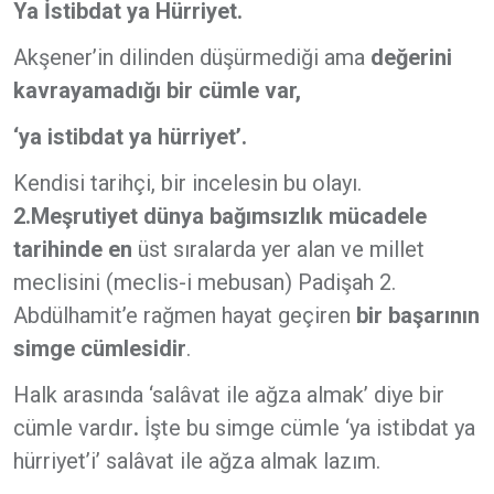
Ya İstibdat ya Hürriyet.
Akşener’in dilinden düşürmediği ama
değerini
kavrayamadığı bir cümle var,
‘ya istibdat ya hürriyet’.
Kendisi tarihçi, bir incelesin bu olayı.
2.Meşrutiyet dünya bağımsızlık mücadele
tarihinde en
üst sıralarda yer alan ve millet
meclisini (meclis-i mebusan) Padişah 2.
Abdülhamit’e rağmen hayat geçiren
bir başarının
simge cümlesidir
.
Halk arasında ‘salâvat ile ağza almak’ diye bir
cümle vardır
.
İşte bu simge cümle ‘ya istibdat ya
hürriyet’i’ salâvat ile ağza almak lazım.