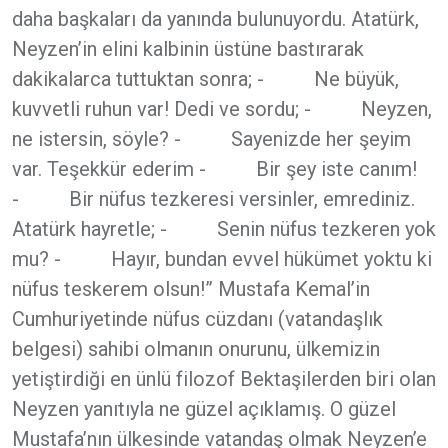
daha başkaları da yanında bulunuyordu. Atatürk,
Neyzen’in elini kalbinin üstüne bastırarak
dakikalarca tuttuktan sonra; - Ne büyük,
kuvvetli ruhun var! Dedi ve sordu; - Neyzen,
ne istersin, söyle? - Sayenizde her şeyim
var. Teşekkür ederim - Bir şey iste canım!
- Bir nüfus tezkeresi versinler, emrediniz.
Atatürk hayretle; - Senin nüfus tezkeren yok
mu? - Hayır, bundan evvel hükümet yoktu ki
nüfus teskerem olsun!” Mustafa Kemal’in
Cumhuriyetinde nüfus cüzdanı (vatandaşlık
belgesi) sahibi olmanın onurunu, ülkemizin
yetiştirdiği en ünlü filozof Bektaşilerden biri olan
Neyzen yanıtıyla ne güzel açıklamış. O güzel
Mustafa’nın ülkesinde vatandaş olmak Neyzen’e