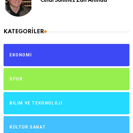
Celal Sönmez Zan Altında
KATEGORILER
EKONOMI
SPOR
BILIM VE TEKONOLOJI
KÜLTÜR SANAT