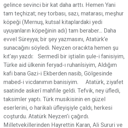
gelince sevinci bir kat daha arttı. Hemen Yani
tam teçhizat; ney torbası, sazı, matarası, meşhur
köpeği (Mernuş, kutsal kitaplardaki yedi
uyuyanların köpeğinin adı) tam beraber... Daha
evvel Süreyya; bir şey yazmasını, Atatürk’e
sunacağını söyledi. Neyzen oracıkta hemen şu
kıt’ayı yazdı: Sermedî bir iştialin şule-i fanisiyim,
Türke aid ülkenin feryad-ı ruhanîsiyim, Aldığım
kafi bana Gazi-i Ekberden nasib, Gölgesinde
mabed-i vicdanımın banisiyim. Atatürk, ziyafet
saatinde askerî mahfile geldi. Tefvik, ney üfledi,
taksimler yaptı. Türk musikisinin en güzel
eserlerini, o harikalı üfleyişiyle çaldı, herkesi
coşturdu. Atatürk Neyzen’i çağırdı.
Milletvekillerinden Hayrettin Karan, Ali Sururi ve